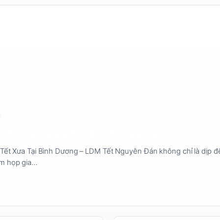
 trí tết xưa tại Bình Dương
í Tết Xưa Tại Bình Dương – LDM Tết Nguyên Đán không chỉ là dịp đ
m họp gia…
24
3 phút đọc