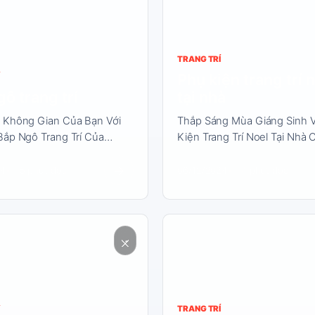
TRANG TRÍ
Phụ kiện trang trí 
ô trang trí
tại nhà
 Không Gian Của Bạn Với
Thắp Sáng Mùa Giáng Sinh V
Bắp Ngô Trang Trí Của…
Kiện Trang Trí Noel Tại Nhà
→
24
5 phút đọc
06/12/2024
4 phút đọc
Đọc
nội
dung
TRANG TRÍ