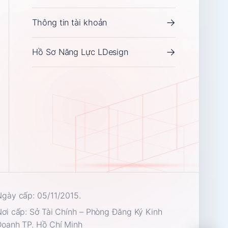
Agents
→
Thông tin tài khoản
n
No online agents available.
→
Hồ Sơ Năng Lực LDesign
Trung tâm hỗ trợ
Hướng dẫn mua hàng
Quy trình mua hàng và đặt dịch vụ tại LDesign gồm 4 bước đơn giản:Bước 1 - Liên hệ ban đầu: Quý khác...
Thông tin liên hệ
gày cấp: 05/11/2015.
LDesign sẵn sàng tư vấn cho dự án tiếp theo của bạn qua các kênh sau:Hotline: 096 201 7531 (Thứ 2 - ...
ơi cấp: Sở Tài Chính – Phòng Đăng Ký Kinh
Doanh TP. Hồ Chí Minh