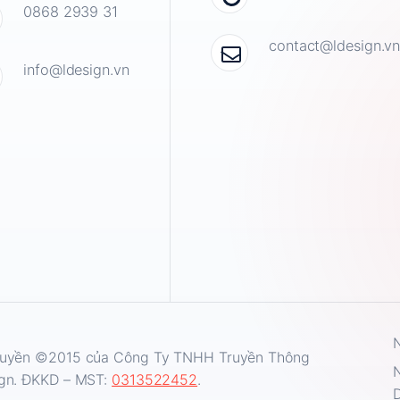
0868 2939 31
contact@ldesign.v
info@ldesign.vn
N
uyền ©2015 của Công Ty TNHH Truyền Thông
N
gn. ĐKKD – MST:
0313522452
.