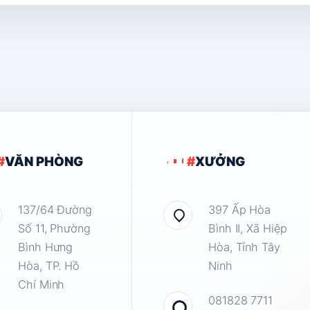
#
VĂN PHÒNG
#
XƯỞNG
137/64 Đường
397 Ấp Hòa
Số 11, Phường
Bình II, Xã Hiệp
Bình Hưng
Hòa, Tỉnh Tây
Hòa, TP. Hồ
Ninh
Chí Minh
081828 7711