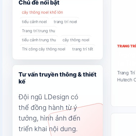
Đọc
Chủ đề nổi bật
nội
cây thông noel khổ lớn
dung
tiểu cảnh noel
trang trí noel
Trang trí trung thu
tiểu cảnh trung thu
cây thông noel
TRANG TRÍ
Thi công cây thông noel
trang trí tết
Trang 
tại Đ
Trang Trí
Tư vấn truyền thông & thiết
Hutech 
kế
16/12/202
Đội ngũ LDesign có
thể đồng hành từ ý
Đọc
tưởng, hình ảnh đến
nội
triển khai nội dung.
dung