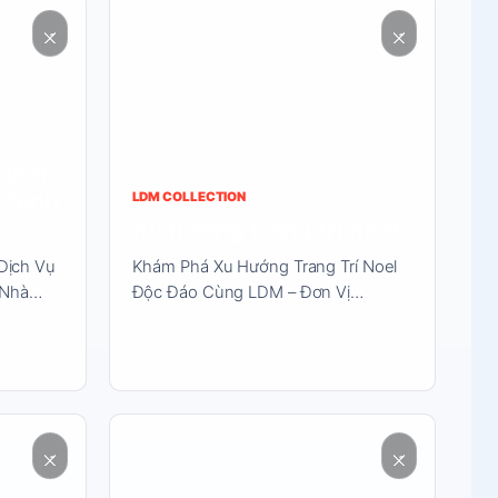
Đọc
nội
dung
 noel
l Bình
LDM COLLECTION
Xu hướng trang trí noel
Dịch Vụ
Khám Phá Xu Hướng Trang Trí Noel
i Nhà…
Độc Đáo Cùng LDM – Đơn Vị…
→
→
13/12/2024
4 phút đọc
Đọc
nội
dung