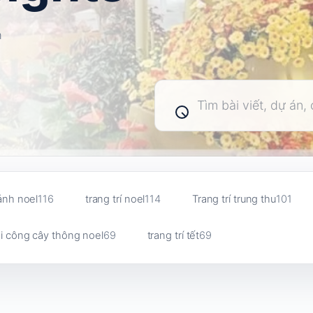
n
Tìm
kiếm
bài
viết
ảnh noel
116
trang trí noel
114
Trang trí trung thu
101
i công cây thông noel
69
trang trí tết
69