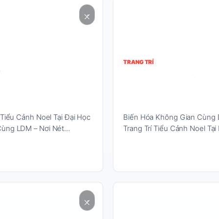
Đọc
nội
dung
TRANG TRÍ
Trang trí tiểu cảnh
trí tiểu cảnh noel
tại Nhà Mẫu Benhil
ại Học Hutech
Dương
 Tiểu Cảnh Noel Tại Đại Học
Biến Hóa Không Gian Cùng 
Cùng LDM – Nơi Nét…
Trang Trí Tiểu Cảnh Noel Tạ
→
4
4 phút đọc
13/12/2024
4 phút đọc
Đọc
nội
dung