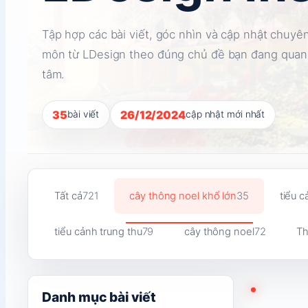
Tập hợp các bài viết, góc nhìn và cập nhật chuyê
môn từ LDesign theo đúng chủ đề bạn đang quan
tâm.
35
26/12/2024
bài viết
cập nhật mới nhất
Tất cả
721
cây thông noel khổ lớn
35
tiểu c
tiểu cảnh trung thu
79
cây thông noel
72
Th
Danh mục bài viết