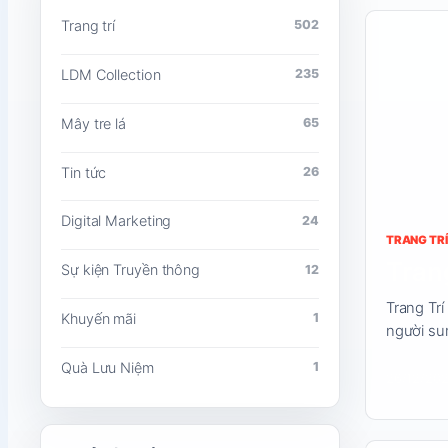
Đọc
Trang trí
502
nội
LDM Collection
235
dung
Mây tre lá
65
Tin tức
26
Digital Marketing
24
TRANG TRÍ
Trang
Sự kiện Truyền thông
12
Trang Tr
Khuyến mãi
1
người su
Quà Lưu Niệm
1
26/12/20