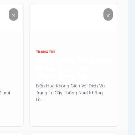
Đọc
nội
dung
TRANG TRÍ
Trang trí cây thông noel
khổng lồ tại Long
Thành, Đồng Nai
Biến Hóa Không Gian Với Dịch Vụ
ể mọi
Trang Trí Cây Thông Noel Khổng
Lồ…
→
→
19/12/2024
4 phút đọc