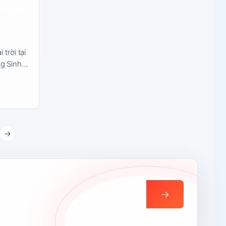
 noel
 trời tại
ng Sinh…
→
→
→