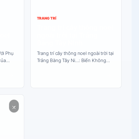
TRANG TRÍ
Trang trí cây thông noel
noel
ngoài trời tại Trảng
Bàng Tây Ninh
ới Phụ
Trang trí cây thông noel ngoài trời tại
 Của…
Trảng Bàng Tây Ni…: Biến Không…
→
→
05/12/2024
3 phút đọc