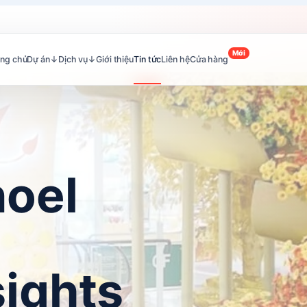
Mới
ang chủ
Dự án
↓
Dịch vụ
↓
Giới thiệu
Tin tức
Liên hệ
Cửa hàng
noel
sights