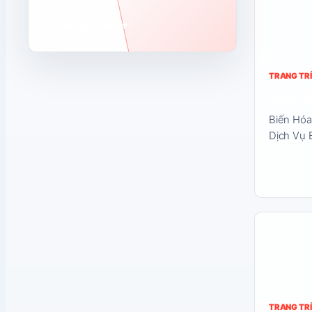
Liên hệ tư vấn
→
TRANG TRÍ
Bắp ng
Biến Hóa
Dịch Vụ 
07/12/20
Đọc
nội
dung
TRANG TRÍ