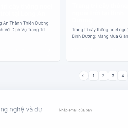
Trang trí cây thông
trí cây thông noel
ngoài trời tại Bình
trời tại Long An
Dương
g An Thành Thiên Đường
h Với Dịch Vụ Trang Trí
Trang trí cây thông noel ngoài
Bình Dương: Mang Mùa Giá
→
24
4 phút đọc
03/12/2024
3 phút đọc
←
1
2
3
4
ông nghệ và dự