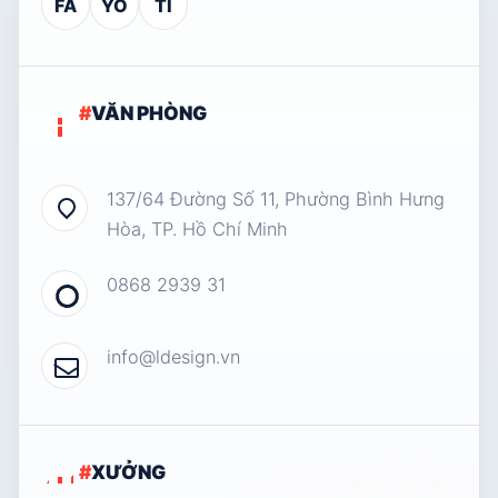
FA
YO
TI
#
VĂN PHÒNG
137/64 Đường Số 11, Phường Bình Hưng
Hòa, TP. Hồ Chí Minh
0868 2939 31
info@ldesign.vn
#
XƯỞNG