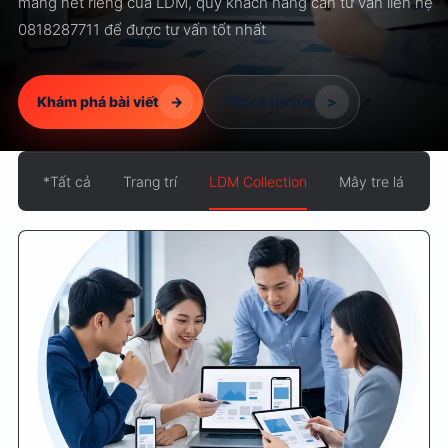
mang nét riêng của LDM, quý khách hàng cần tư vấn liên hệ
0818287711 để được tư vấn tốt nhất
Khám phá bài viết
->
Tất cả tin tức
>
*
Tất cả
Trang trí
LDM Collection
Mây tre lá
T