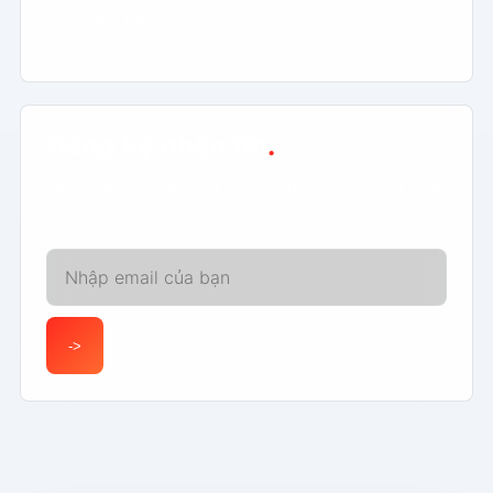
quyền từ LDesign.
Đăng ký nhận tin
.
Cập nhật những bài viết, xu hướng và sự kiện mới nhất
từ LDesign.
Email của bạn
->