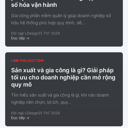
số hóa vận hành
Gia công phần mềm quản lý giúp doanh nghiệp sở
hữu hệ thống phù hợp quy trình, dễ...
Đội ngũ LDesign
25 Th7 2026
Đọc tiếp
->
LDM COLLECTION
Sản xuất và gia công là gì? Giải pháp
tối ưu cho doanh nghiệp cần mở rộng
quy mô
Tìm hiểu sản xuất và gia công là gì, khi nào doanh
nghiệp nên chọn, lợi ích, quy...
Đội ngũ LDesign
25 Th7 2026
Đọc tiếp
->