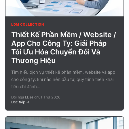
LDM COLLECTION
Thiết Kế Phần Mềm / Website /
App Cho Công Ty: Giải Pháp
Tối Ưu Hóa Chuyển Đổi Và
Thương Hiệu
Tìm hiểu dịch vụ thiết kế phần mềm, website và app
cho công ty: khi nào nên đầu tư, quy trình triển khai,
tiêu chí đánh...
Đội ngũ LDesign
01 Th8 2026
Đọc tiếp
->