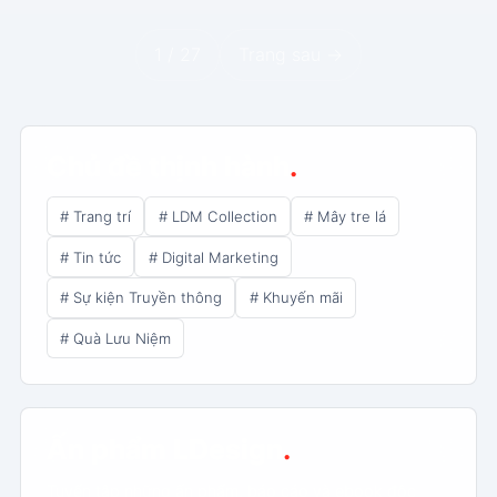
1 / 27
Trang sau ->
Chủ đề thịnh hành
.
# Trang trí
# LDM Collection
# Mây tre lá
# Tin tức
# Digital Marketing
# Sự kiện Truyền thông
# Khuyến mãi
# Quà Lưu Niệm
Ấn phẩm LDesign
.
Tuyển tập những ấn phẩm, báo cáo và ebook độc