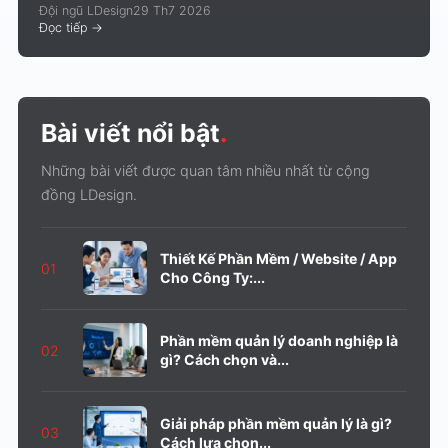
Đội ngũ LDesign
29 Th7 2026
Đọc tiếp
->
Bài viết nổi bật
.
Những bài viết được quan tâm nhiều nhất từ cộng
đồng LDesign.
Thiết Kế Phần Mềm / Website / App
01
Cho Công Ty:...
Phần mềm quản lý doanh nghiệp là
02
gì? Cách chọn và...
Giải pháp phần mềm quản lý là gì?
03
Cách lựa chọn...