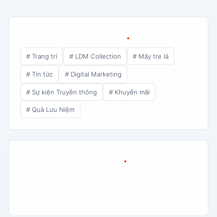
Chủ đề thịnh hành
.
# Trang trí
# LDM Collection
# Mây tre lá
# Tin tức
# Digital Marketing
# Sự kiện Truyền thông
# Khuyến mãi
# Quà Lưu Niệm
Ấn phẩm LDesign
.
Tuyển tập những ấn phẩm, báo cáo và ebook độc
quyền từ LDesign.