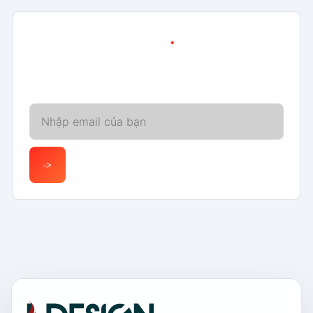
Đăng ký nhận tin
.
Cập nhật những bài viết, xu hướng và sự kiện mới nhất
từ LDesign.
Email của bạn
->