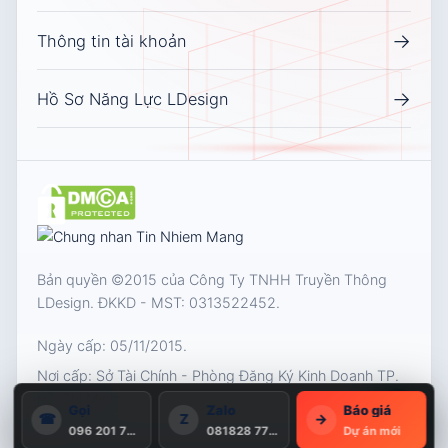
→
Thông tin tài khoản
→
Hồ Sơ Năng Lực LDesign
Bản quyền ©2015 của Công Ty TNHH Truyền Thông
LDesign. ĐKKD - MST:
0313522452
.
Ngày cấp: 05/11/2015.
Nơi cấp: Sở Tài Chính - Phòng Đăng Ký Kinh Doanh TP.
Hồ Chí Minh
1
Gọi
Zalo
Báo giá
☎
Z
→
096 201 7531
081828 7711
Dự án mới