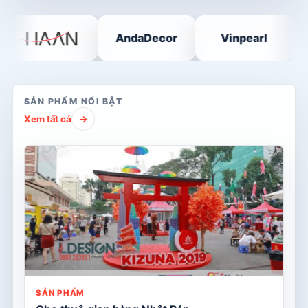
AndaDecor
Vinpearl
T
SẢN PHẨM NỔI BẬT
Xem tất cả
→
SẢN PHẨM