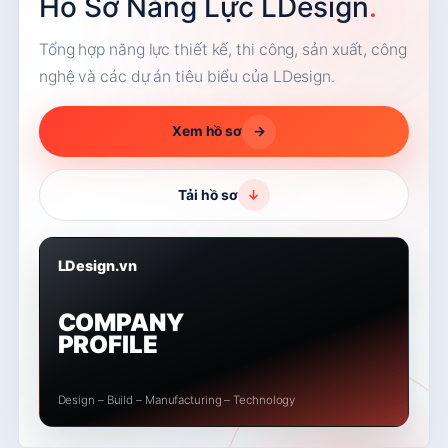
Hồ Sơ Năng Lực LDesign
.
Tổng hợp năng lực thiết kế, thi công, sản xuất, công
nghệ và các dự án tiêu biểu của LDesign.
Xem hồ sơ
→
Tải hồ sơ
↓
LDesign.vn
COMPANY
PROFILE
Design – Build – Manufacturing – Technology