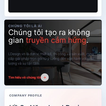
CHÚNG TÔI LÀ AI
Chúng tôi tạo ra không
gian
truyền cảm hứng
.
LDesign.vn là đơn vị thiết kế, thi công và sản xuất, cung
cấp giải pháp trọn gói từ ý tưởng đến vận hành với chất
lượng và sự tận tâm.
Tìm hiểu về chúng tôi
→
COMPANY PROFILE