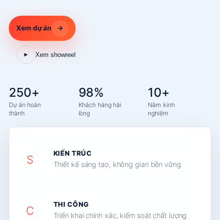
Xem dự án
→
Xem showreel
►
250+
98%
10+
Dự án hoàn
Khách hàng hài
Năm kinh
thành
lòng
nghiệm
KIẾN TRÚC
S
Thiết kế sáng tạo, không gian bền vững
THI CÔNG
C
Triển khai chính xác, kiểm soát chất lượng