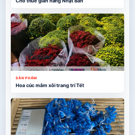
Cho thuê gian hàng Nhật Bản
SẢN PHẨM
Hoa cúc mâm xôi trang trí Tết