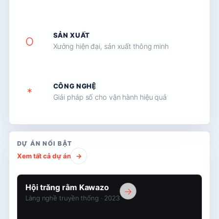
SẢN XUẤT
O
Xưởng hiện đại, sản xuất thông minh
CÔNG NGHỆ
*
Giải pháp số cho vận hành hiệu quả
DỰ ÁN NỔI BẬT
Xem tất cả dự án
→
Hội
Hội trăng rằm Kawazo
→
trăng
Làng nghề truyền thống · 2023
rằm
Kawazo