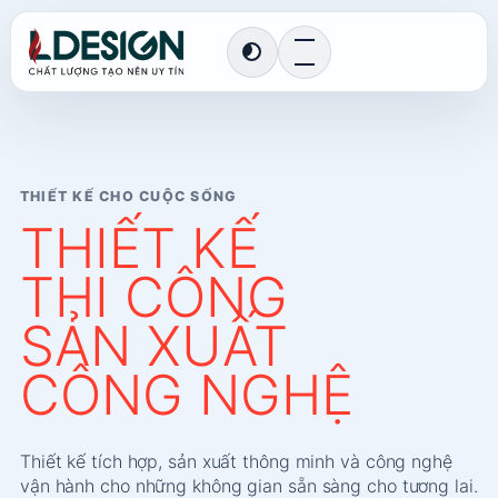
Chuyển
đến
Chuyển
phần
sang
giao
nội
diện
tối
dung
THIẾT KẾ CHO CUỘC SỐNG
THIẾT KẾ
THI CÔNG
SẢN XUẤT
CÔNG NGHỆ
Thiết kế tích hợp, sản xuất thông minh và công nghệ
vận hành cho những không gian sẵn sàng cho tương lai.