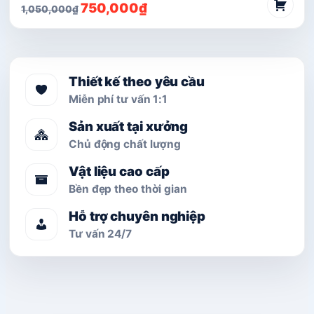
Giá
Giá
750,000
₫
1,050,000
₫
gốc
hiện
là:
tại
1,050,000₫.
là:
750,000₫.
Thiết kế theo yêu cầu
Miễn phí tư vấn 1:1
Sản xuất tại xưởng
Chủ động chất lượng
Vật liệu cao cấp
Bền đẹp theo thời gian
Hỗ trợ chuyên nghiệp
Tư vấn 24/7