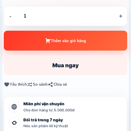
Led
-
+
hạt
đúc
12V
số
Thêm vào giỏ hàng
lượng
Mua ngay
Yêu thích
So sánh
Chia sẻ
Miễn phí vận chuyển
Cho đơn hàng từ 5.000.000đ
Đổi trả trong 7 ngày
Nếu sản phẩm lỗi kỹ thuật