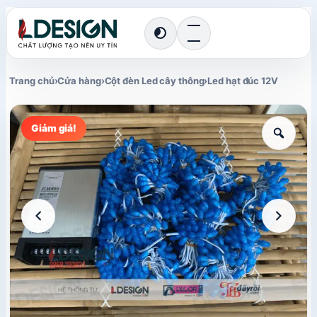
Chuyển
giao
diện
Trang chủ
›
Cửa hàng
›
Cột đèn Led cây thông
›
Led hạt đúc 12V
Giảm giá!