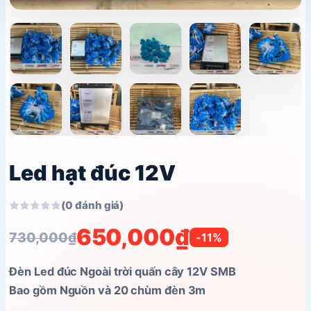
Led hạt đúc 12V
(0 đánh giá)
650,000
₫
730,000
₫
-11%
Giá
Giá
gốc
hiện
Đèn Led đúc Ngoài trời quấn cây 12V SMB
là:
tại
Bao gồm Nguồn và 20 chùm đèn 3m