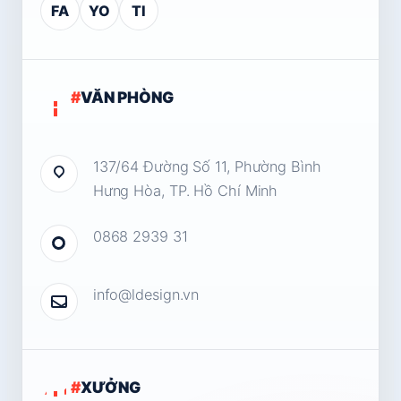
FA
YO
TI
#
VĂN PHÒNG
137/64 Đường Số 11, Phường Bình
Hưng Hòa, TP. Hồ Chí Minh
0868 2939 31
info@ldesign.vn
#
XƯỞNG