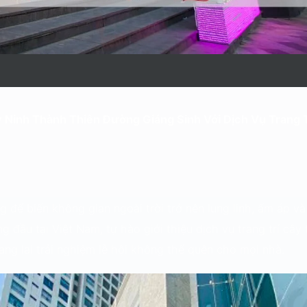
y Ninh
Thành Thiên Đường Giáng Sinh Với Dịch Vụ Trang T
g để biến không gian ngoài trời trở nên lung linh, ấm áp v
g đầu tại Việt Nam, tự hào giới thiệu dịch vụ trang trí cây
ang lại trải nghiệm lễ hội không thể quên cho mọi nhà.