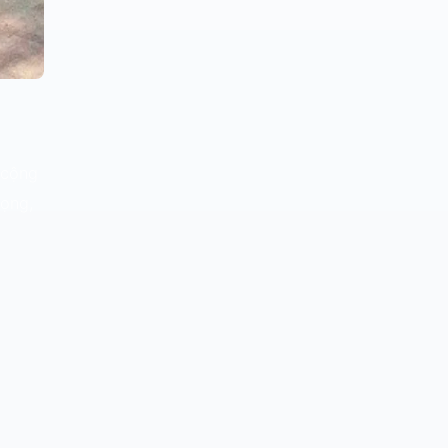
 cộng
vọng,