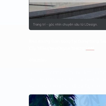
Trang trí - góc nhìn chuyên sâu từ LDesign.
Biến Không Gian Sống Tại
Trảng Bàng Tâ
Cây Thông Noel Ngoài Trời Từ
LDM
Giới thiệu
Giáng Sinh đang gõ cửa, đây là dịp lý tưởn
sắc màu. LDM, đơn vị thi công trang trí hàn
Noel ngoài trời tại
Trảng Bàng Tây Ninh
, m