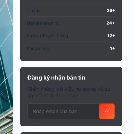
Tin tức
26+
Digital Marketing
24+
Sự kiện Truyền thông
12+
Khuyến mãi
1+
Đăng ký nhận bản tin
.
Nhận những bài viết, xu hướng và dự
án mới nhất từ LDesign.
Email của bạn
->