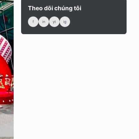
Theo dõi chúng tôi
f
in
yt
ig