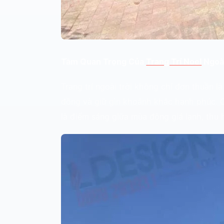
Tầm Quan Trọng Của
Trang Trí Noel
Ngoài
Trang trí ngoài trời không chỉ đơn thuần 
đồng và giữ gìn khoảnh khắc hạnh phúc. C
là điểm sáng giữa mùa đông giá lạnh, thu h