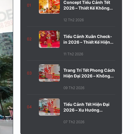
Concept Tiểu Cảnh Tết
01
2026 – Thiết Kế Không
Gian...
12 Th2 2026
Tiểu Cảnh Xuân Check-
02
in 2026 – Thiết Kế Hiện
Đại,...
11 Th2 2026
Trang Trí Tết Phong Cách
03
Hiện Đại 2026 – Không...
09 Th2 2026
Tiểu Cảnh Tết Hiện Đại
04
2026 – Xu Hướng
Trang...
07 Th2 2026