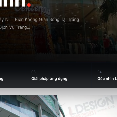
ây Ni...: Biến Không Gian Sống Tại Trảng
ịch Vụ Trang...
03
04
ng
Giải pháp ứng dụng
Góc nhìn 