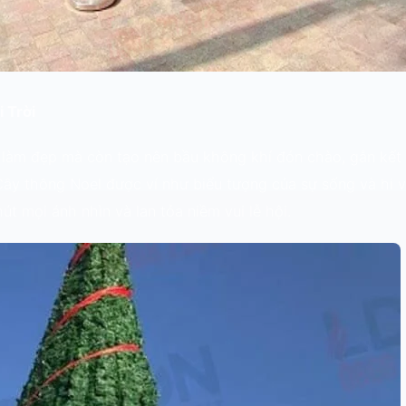
 Trời
là làm đẹp mà còn tạo nên bầu không khí đón chào, gắn kết
ây thông Noel được ví như biểu tượng của sự sống và hi 
út mọi ánh nhìn và lan tỏa niềm vui lễ hội.