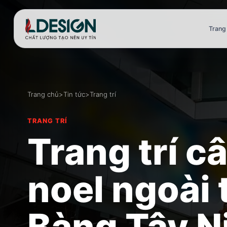
Trang
Trang chủ
>
Tin tức
>
Trang trí
TRANG TRÍ
Trang trí c
noel ngoài t
Bàng Tây N