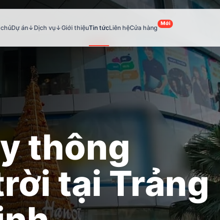
Mới
 chủ
Dự án
↓
Dịch vụ
↓
Giới thiệu
Tin tức
Liên hệ
Cửa hàng
ây thông
rời tại Trảng
inh
.