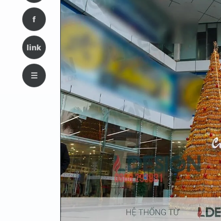
f
link
☰