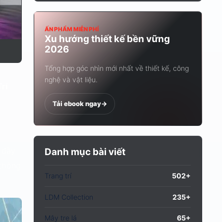
ẤN PHẨM MIỄN PHÍ
Xu hướng thiết kế bền vững
2026
Tổng hợp góc nhìn mới nhất về thiết kế, công
nghệ và vật liệu.
rí
Tải ebook ngay
->
à đầy
Danh mục bài viết
 thông
Trang trí
502+
LDM Collection
235+
Mây tre lá
65+