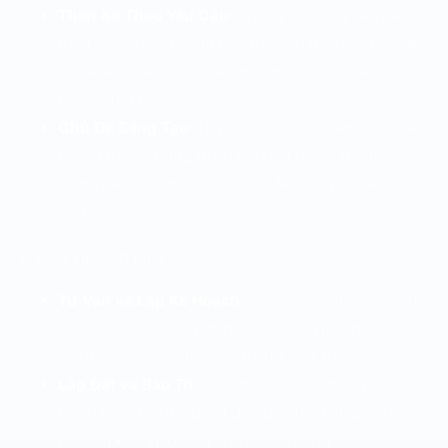
Thiết Kế Theo Yêu Cầu
: Chúng tôi cung cấp các
thiết kế được cá nhân hóa theo sở thích và chủ đề
của khách hàng, tạo nên một màn trình diễn độc
đáo và thu hút.
Chủ Đề Sáng Tạo
: Từ phong cách truyền thống đến
hiện đại, các trang trí của chúng tôi có thể tùy
chỉnh để phù hợp với mọi chủ đề, nâng cao không
khí lễ hội.
3. Dịch Vụ Toàn Diện
Tư Vấn và Lập Kế Hoạch
: Chúng tôi làm việc chặt
chẽ với khách hàng để hiểu rõ mong muốn của họ
và tư vấn chuyên môn về thiết kế và thi công.
Lắp Đặt và Bảo Trì
: Đội ngũ của chúng tôi phụ
trách toàn bộ từ lắp đặt đến bảo trì, đảm bảo trải
nghiệm không lo lắng cho khách hàng.