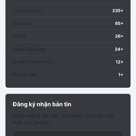
LDM Collection
235+
Mây tre lá
65+
Tin tức
26+
Digital Marketing
24+
Sự kiện Truyền thông
12+
Khuyến mãi
1+
Đăng ký nhận bản tin
.
Nhận những bài viết, xu hướng và dự án mới
nhất từ LDesign.
Email của bạn