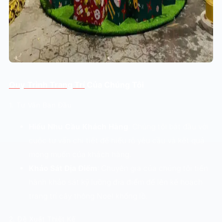
Quy Trình Trang Trí
Của Chúng Tôi
1. Tư Vấn Ban Đầu
Hiểu Nhu Cầu Khách Hàng
: Chúng tôi bắt đầu với
cuộc tư vấn chi tiết để hiểu rõ yêu cầu và kết quả
mong muốn của khách hàng.
Khảo Sát Địa Điểm
: Chuyên gia của chúng tôi tiến
hành khảo sát kỹ lưỡng địa điểm để lên kế hoạch
trang trí cây thông Noel khổng lồ.
2. Đề Xuất Thiết Kế