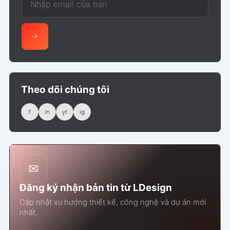
->
Theo dõi chúng tôi
f
in
yt
ig
✉
Đăng ký nhận bản tin từ LDesign
Cập nhật xu hướng thiết kế, công nghệ và dự án mới
nhất.