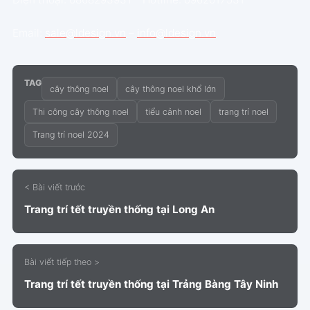
Email:
sale@ldesign.vn
–
info@ldesign.vn
TAG
cây thông noel
cây thông noel khổ lớn
Thi công cây thông noel
tiểu cảnh noel
trang trí noel
Trang trí noel 2024
< Bài viết trước
Trang trí tết truyền thống tại Long An
Bài viết tiếp theo >
Trang trí tết truyền thống tại Trảng Bàng Tây Ninh