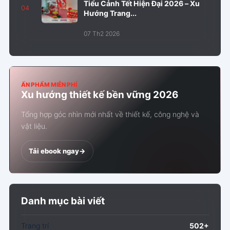
Tiểu Cảnh Tết Hiện Đại 2026 – Xu
04
Hướng Trang...
07 Th2 2026
ẤN PHẨM MIỄN PHÍ
Xu hướng thiết kế bền vững 2026
Tổng hợp góc nhìn mới nhất về thiết kế, công nghệ và
vật liệu.
Tải ebook ngay
->
Danh mục bài viết
Trang trí
502+