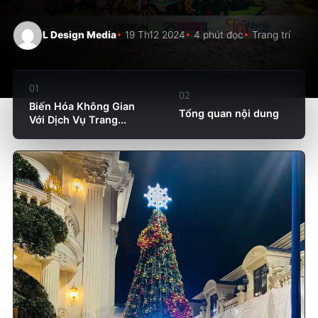
L Design Media
19 Th12 2024
4 phút đọc
Trang trí
01
02
Biến Hóa Không Gian
Tổng quan nội dung
Với Dịch Vụ Trang...