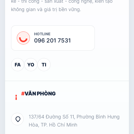
kế - thi công - sản xuất - công nghệ, kiến tạo
không gian và giá trị bền vững.
HOTLINE
096 201 7531
FA
YO
TI
#
VĂN PHÒNG
137/64 Đường Số 11, Phường Bình Hưng
Hòa, TP. Hồ Chí Minh