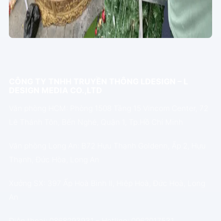
CÔNG TY TNHH TRUYỀN THÔNG LDESIGN – L
DESIGN MEDIA CO.,LTD
Văn phòng HCM: Phòng 1508 Tầng 15 Vincom Center, 72
Lê Thánh Tôn, Bến Nghé, Quận 1, Tp.Hồ Chí Minh
Văn phòng Long An: B72 Hựu Thạnh Goldenn, Ấp 2, Hựu
Thạnh, Đức Hòa, Long An
Xưởng SX: 397 Ấp Hoà Bình II, Hiệp Hoà, Đức Hoà, Long
An
Điện thoại: 0868293931 – Hotline: 0962017531