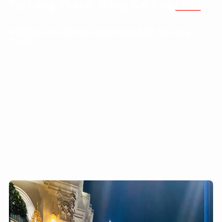
Tại Long Thành, Đồng Nai Của
LDM
Giới thiệu: Sự Kỳ Diệu Của Giáng Sinh Tại Long
Thành
Mùa lễ hội là thời điểm của niềm vui, kỳ diệu và tạo ra
những kỷ niệm khó quên. Trong số các biểu tượng của
Giáng sinh, cây thông Noel được trang trí lộng lẫy đóng
vai trò là nguồn cảm hứng cho tinh thần lễ hội. LDM, đơn
vị thi công trang trí hàng đầu tại Hồ Chí Minh, Hà Nội, Đà
Nẵng, và Cần Thơ, mang đến sự kỳ diệu này cho Long
Thành, Đồng Nai thông qua dịch vụ trang trí cây thông
Noel khổng lồ.