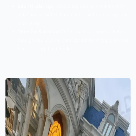
Bảo Trì Liên Tục
: LDM cung cấp hỗ trợ điều chỉnh
ánh sáng và bất kỳ bảo trì cần thiết nào trong suốt
mùa lễ hội.
Tháo Gỡ Sau Mùa Lễ
: Chúng tôi cung cấp dịch vụ
tháo gỡ sau mùa lễ, đảm bảo trả lại không gian của
bạn về trạng thái ban đầu.