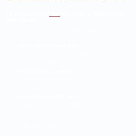
Tại Sao Nên Chọn
LDM
Cho Dịch Vụ Trang Trí Cây
Thông Noel?
1. Chuyên Nghiệp và Đảm Bảo Chất Lượng
Chuyên Nghiệp Hàng Đầu
: Với nhiều năm kinh
nghiệm trong việc trang trí lễ hội, LDM nổi tiếng với
chất lượng vượt trội và thiết kế sáng tạo.
Vật Liệu Chất Lượng Cao
: Chúng tôi sử dụng đồ
trang trí, đèn, và phụ kiện cao cấp để đảm bảo độ
bền và thẩm mỹ.
Chú Trọng Từng Chi Tiết
: Đội ngũ của chúng tôi
chú trọng đến từng chi tiết nhỏ nhất để đảm bảo
cây thông của bạn là một tác phẩm nghệ thuật.
2. Sáng Tạo và Tùy Biến