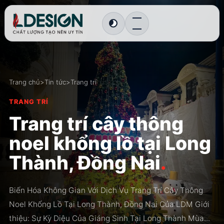
Chuyển sang giao diện tối
Trang chủ
>
Tin tức
>
Trang trí
TRANG TRÍ
Trang trí cây thông
noel khổng lồ tại Long
Thành, Đồng Nai
.
Biến Hóa Không Gian Với Dịch Vụ Trang Trí Cây Thông
Noel Khổng Lồ Tại Long Thành, Đồng Nai Của LDM Giới
thiệu: Sự Kỳ Diệu Của Giáng Sinh Tại Long Thành Mùa...