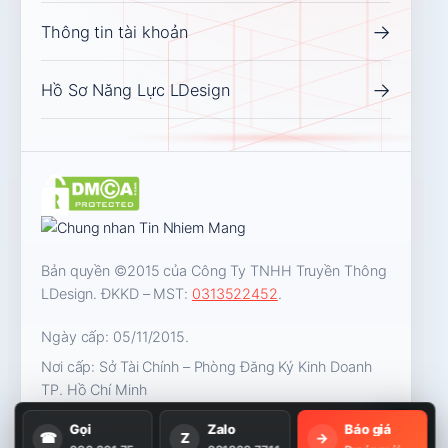
→
Thông tin tài khoản
→
Hồ Sơ Năng Lực LDesign
Bản quyền ©2015 của Công Ty TNHH Truyền Thông
LDesign. ĐKKD – MST:
0313522452
.
Ngày cấp: 05/11/2015.
Nơi cấp: Sở Tài Chính – Phòng Đăng Ký Kinh Doanh
TP. Hồ Chí Minh
Gọi
Zalo
Báo giá
☎
Z
→