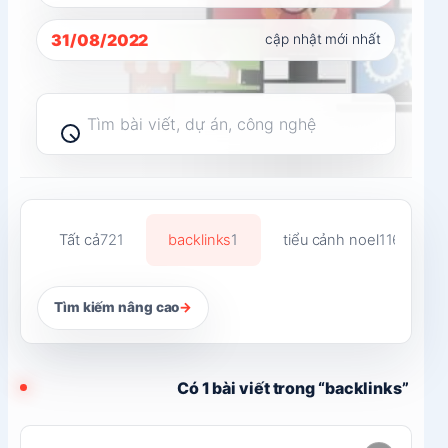
31/08/2022
cập nhật mới nhất
Tìm
kiếm
bài
viết
Tất cả
721
backlinks
1
tiểu cảnh noel
116
Tìm kiếm nâng cao
→
Có 1 bài viết trong “backlinks”
Đọc