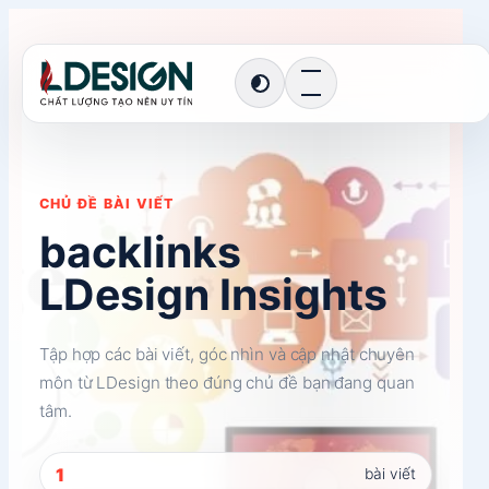
Chuyển
đến
phần
Chuyển
nội
sang
giao
dung
diện
tối
CHỦ ĐỀ BÀI VIẾT
backlinks
LDesign Insights
Tập hợp các bài viết, góc nhìn và cập nhật chuyên
môn từ LDesign theo đúng chủ đề bạn đang quan
tâm.
1
bài viết