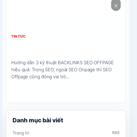
nội
dung
TIN TỨC
Hướng dẫn 3 kỹ thuật BACKLINKS
SEO OFFPAGE hiệu quả
Hướng dẫn 3 kỹ thuật BACKLINKS SEO OFFPAGE
hiệu quả: Trong SEO, ngoài SEO Onpage thì SEO
Offpage cũng đóng vai trò…
→
31/08/2022
3 phút đọc
Danh mục bài viết
Trang trí
502