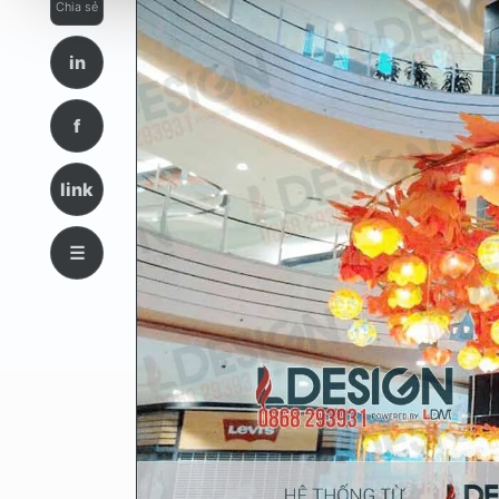
Chia sẻ
in
f
link
☰