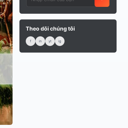
Theo dõi chúng tôi
f
in
yt
ig