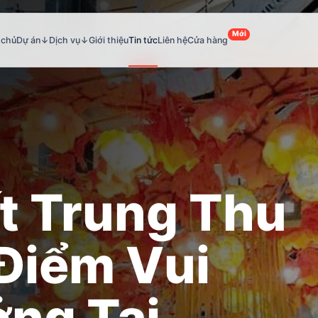
Mới
 chủ
Dự án
↓
Dịch vụ
↓
Giới thiệu
Tin tức
Liên hệ
Cửa hàng
t Trung Thu
 Điểm Vui
ởng Tại