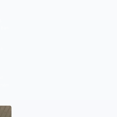
g,
. Bạn
và
an
 thêm