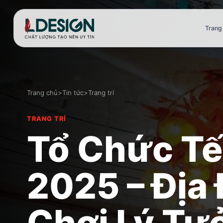
Trang
Trang chủ
>
Tin tức
>
Trang trí
TRANG TRÍ
Tổ Chức Tế
2025 – Địa
Chơi Lý Tư