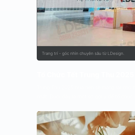
Trang trí - góc nhìn chuyên sâu từ LDesign.
Tổ Chức Tết Trung Thu 2025 
Trung Thu 2025 hứa hẹn sẽ mang lại cho n
nhất. Dưới đây là một số gợi ý để tổ chức