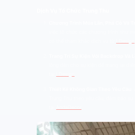
Dịch Vụ Tổ Chức Trung Thu
Chương Trình Múa Lân, Phá Cỗ Và T
việc tổ chức các chương trình như mú
có thể tham khảo dịch vụ từ
LDesign
Trang Trí Sự Kiện Với Backdrop Và 
lồng đèn cho sự kiện để mang lại đi
tại
LDesign
.
Thiết Kế Không Gian Theo Yêu Cầu
:
Trung Thu theo yêu cầu, đảm bảo sự 
tại
AndaDecor
.