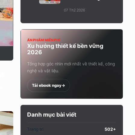
Trang...
07 Th2 2026
ẤN PHẨM MIỄN PHÍ
Xu hướng thiết kế bền vững
2026
Tổng hợp góc nhìn mới nhất về thiết kế, công
nghệ và vật liệu.
CM
Tải ebook ngay
->
ghĩa
y.
Danh mục bài viết
Trang trí
502+