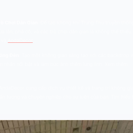
rò Chơi Dân Gian
: Để tạo không khí Trung Thu truyền thốn
a lân, phá cỗ, và các trò chơi dân gian là không thể thiếu
và
AndaDecor
.
Lồng Đèn
: Tạo một không gian sáng tạo với các backdrop 
ểm nhấn nổi bật và làm bức ảnh thêm lung linh. Xem thêm
 AndaDecor cung cấp dịch vụ thiết kế và trang trí không gi
ấn tượng và chuyên nghiệp cho sự kiện của bạn. Tìm hiểu