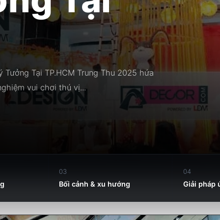
Lý Tưởng Tại TP.HCM Trung Thu 2025 hứa
hiệm vui chơi thú vị...
03
04
ng
Bối cảnh & xu hướng
Giải pháp