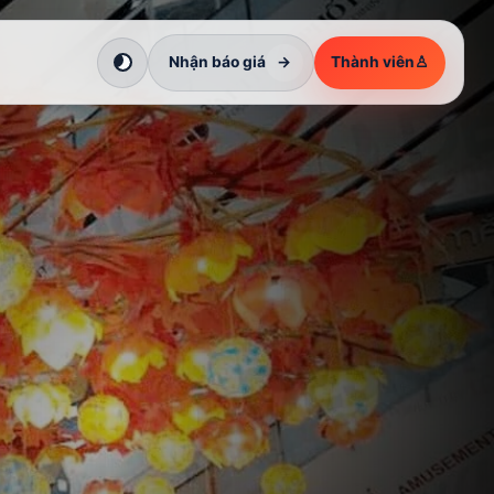
Nhận báo giá
→
Thành viên
♙
Chuyển sang giao diện tối