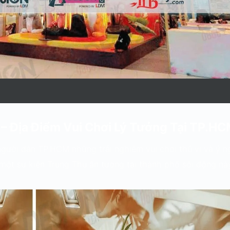
– Địa Điểm Vui Chơi Lý Tưởng Tại TP.H
gười dân TP.HCM những trải nghiệm vui chơi thú vị và ý n
 một sự kiện Trung Thu ấn tượng tại thành phố sôi động nà