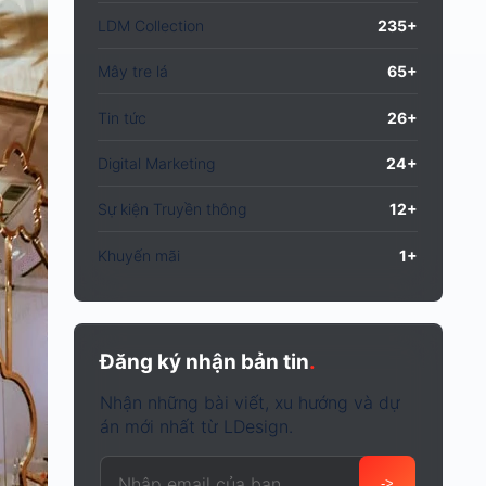
LDM Collection
235+
Mây tre lá
65+
Tin tức
26+
Digital Marketing
24+
Sự kiện Truyền thông
12+
Khuyến mãi
1+
Đăng ký nhận bản tin
.
Nhận những bài viết, xu hướng và dự
án mới nhất từ LDesign.
Email của bạn
->