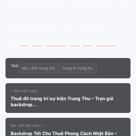
Xưởng SX: 397 Ấp Hoà Bình II, Hiệp Hoà, Đức Hoà, Long
An
Điện thoại: 0868293931 – Hotline: 0962017531
Email:
sale@ldesign.com.vn
–
info@ldesign.com.vn
TAG
tiểu cảnh trung thu
Trang trí trung thu
< Bài viết trước
Thuê đồ trang trí sự kiện Trung Thu – Trọn gói
backdrop...
Bài viết tiếp theo >
Backdrop Tết Cho Thuê Phong Cách Nhật Bản –