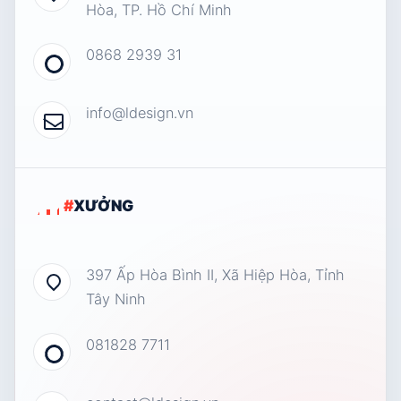
Hòa, TP. Hồ Chí Minh
0868 2939 31
info@ldesign.vn
#
XƯỞNG
397 Ấp Hòa Bình II, Xã Hiệp Hòa, Tỉnh
Tây Ninh
081828 7711