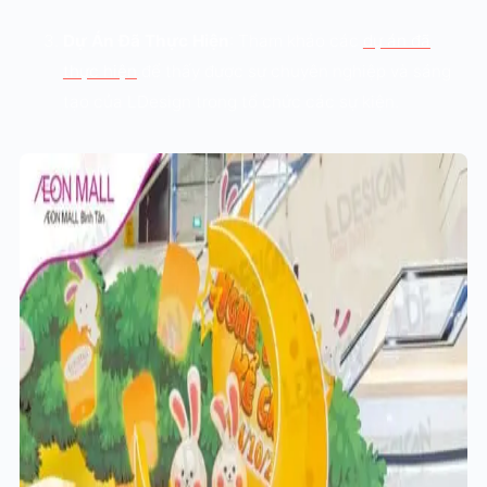
Dự Án Đã Thực Hiện
: Tham khảo các
dự án đã
thực hiện
để thấy được sự chuyên nghiệp và sáng
tạo của LDesign trong tổ chức các sự kiện.