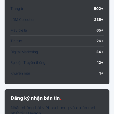
Trang trí
502+
LDM Collection
235+
Mây tre lá
65+
Tin tức
26+
Digital Marketing
24+
Sự kiện Truyền thông
12+
Khuyến mãi
1+
Đăng ký nhận bản tin
.
Nhận những bài viết, xu hướng và dự án mới
nhất từ LDesign.