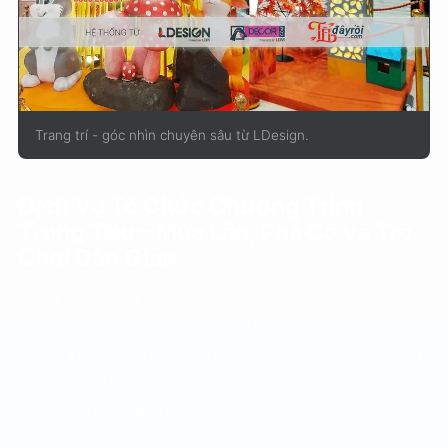
Trang trí - góc nhìn chuyên sâu từ LDesign.
Dịch Vụ Tổ Chức Chương Trình
Trung Thu – Múa Lân, Phá Cỗ và Trò
Chơi Dân Gian
Trung Thu không chỉ là dịp để sum vầy mà còn là thời
điểm để hòa mình vào các hoạt động văn hóa truyền
thống. LDesign tự hào cung cấp dịch vụ tổ chức chương
trình Trung Thu chuyên nghiệp, bao gồm múa lân, phá cỗ
và các trò chơi dân gian.