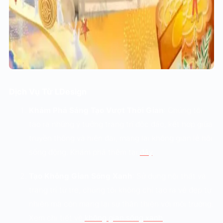
Dịch Vụ Từ LDesign
Khám Phá Sáng Tạo Vượt Thời Gian
: Chúng tôi
tạo ra những ý tưởng trang trí độc đáo, kết hợp giữa
truyền thống và hiện đại, mang lại không gian lễ hội
sống động. Khám phá thêm tại
đây
.
Tạo Không Gian Sống Xanh
: Sử dụng nội thất và
trang trí từ tre, chúng tôi không chỉ tạo ra vẻ đẹp tự
nhiên mà còn mang lại sự thân thiện với môi trường.
Xem chi tiết về
không gian sống xanh
.