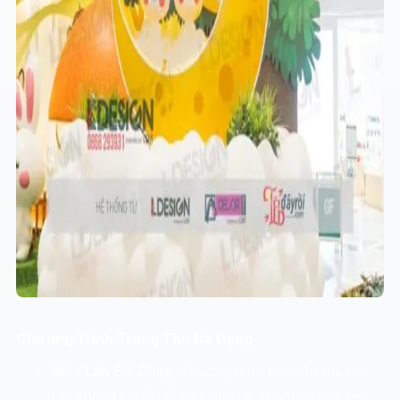
Chương Trình Trung Thu Đa Dạng
Múa Lân Sôi Động
: Chương trình múa lân thu hút,
tạo không khí lễ hội và mang lại may mắn cho mọi