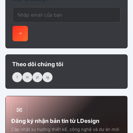
Email của bạn
->
Theo dõi chúng tôi
f
in
yt
ig
✉
Đăng ký nhận bản tin từ LDesign
Cập nhật xu hướng thiết kế, công nghệ và dự án mới