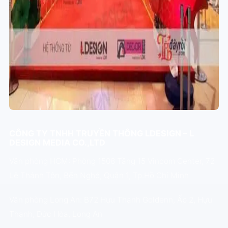
CÔNG TY TNHH TRUYỀN THÔNG LDESIGN – L
DESIGN MEDIA CO.,LTD
Văn phòng HCM: Phòng 1508 Tầng 15 Vincom Center, 72
Lê Thánh Tôn, Bến Nghé, Quận 1, Tp.Hồ Chí Minh
Văn phòng Long An: B72 Hựu Thạnh Goldenn, Ấp 2, Hựu
Thạnh, Đức Hòa, Long An