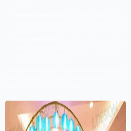
người.
Phá Cỗ Trung Thu
: Tổ chức phá cỗ với các món
bánh truyền thống, kết hợp cùng các hoạt động vui
nhộn.
Trò Chơi Dân Gian
: Các trò chơi như kéo co, nhảy
bao bố, tô tượng, tạo điều kiện để mọi người cùng
tham gia và trải nghiệm.
Hãy để LDesign giúp bạn tổ chức một chương trình Trung
Thu trọn vẹn, đầy màu sắc và ý nghĩa, tạo nên những kỷ
niệm khó quên cho tất cả mọi người!