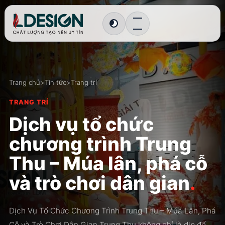
Chuyển sang giao diện tối
Trang chủ
>
Tin tức
>
Trang trí
TRANG TRÍ
Dịch vụ tổ chức
chương trình Trung
Thu – Múa lân, phá cỗ
và trò chơi dân gian
.
Dịch Vụ Tổ Chức Chương Trình Trung Thu – Múa Lân, Phá
Cỗ và Trò Chơi Dân Gian Trung Thu không chỉ là dịp để