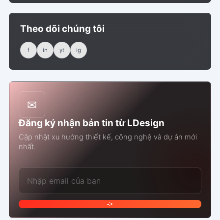
Theo dõi chúng tôi
f
in
yt
ig
✉
Đăng ký nhận bản tin từ LDesign
Cập nhật xu hướng thiết kế, công nghệ và dự án mới
nhất.
Email của bạn
->