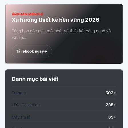
ẤN PHẨM MIỄN PHÍ
Xu hướng thiết kế bền vững 2026
Tổng hợp góc nhìn mới nhất về thiết kế, công nghệ và
vật liệu.
Tải ebook ngay
->
Danh mục bài viết
Trang trí
502+
LDM Collection
235+
Mây tre lá
65+