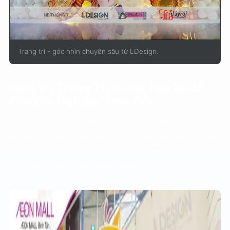
Trang trí - góc nhìn chuyên sâu từ LDesign.
Dịch Vụ Trang Trí Trung Thu 2025
Chuyên Nghiệp, Trọn Gói
Trung Thu 2025 đang đến gần và là thời điểm tuyệt vời
để tổ chức các sự kiện thú vị và ý nghĩa. Với dịch vụ trang
trí chuyên nghiệp từ LDesign và AndaDecor, bạn sẽ có
một mùa Trung Thu ấn tượng và đáng nhớ.