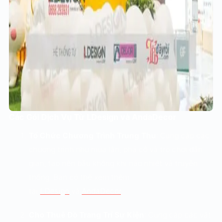
Các Gói Dịch Vụ Từ LDesign và AndaDecor
Tổ Chức Chương Trình Trung Thu
: Cung cấp các
chương trình như múa lân, phá cỗ và trò chơi dân
gian, tạo nên bầu không khí náo nhiệt và truyền
thống. Bạn có thể xem thêm
tại
LDesign
và
AndaDecor
.
Cho Thuê Đồ Trang Trí Sự Kiện
: Cung cấp các vật