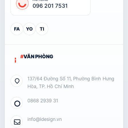
096 201 7531
FA
YO
TI
#
VĂN PHÒNG
137/64 Đường Số 11, Phường Bình Hưng
Hòa, TP. Hồ Chí Minh
0868 2939 31
info@ldesign.vn