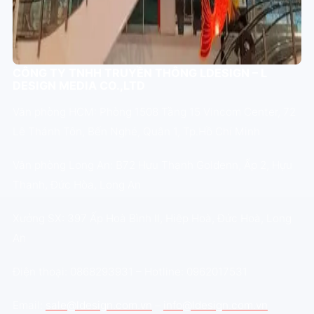
CÔNG TY TNHH TRUYỀN THÔNG LDESIGN – L
DESIGN MEDIA CO.,LTD
Văn phòng HCM: Phòng 1508 Tầng 15 Vincom Center, 72
Lê Thánh Tôn, Bến Nghé, Quận 1, Tp.Hồ Chí Minh
Văn phòng Long An: B72 Hựu Thạnh Goldenn, Ấp 2, Hựu
Thạnh, Đức Hòa, Long An
Xưởng SX: 397 Ấp Hoà Bình II, Hiệp Hoà, Đức Hoà, Long
An
Điện thoại: 0868293931 – Hotline: 0962017531
Email:
sale@ldesign.com.vn
–
info@ldesign.com.vn