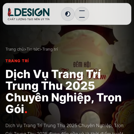
Chuyển sang giao diện tối
Trang chủ
>
Tin tức
>
Trang trí
TRANG TRÍ
Dịch Vụ Trang Trí
Trung Thu 2025
Chuyên Nghiệp, Trọn
Gói
.
Dịch Vụ Trang Trí Trung Thu 2025 Chuyên Nghiệp, Trọn
Gói Trung Thu 2025 đang đến gần và là thời điểm tuyệt