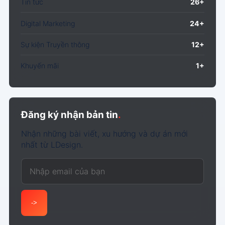
Tin tức
26+
Digital Marketing
24+
Sự kiện Truyền thông
12+
Khuyến mãi
1+
Đăng ký nhận bản tin
.
Nhận những bài viết, xu hướng và dự án mới
nhất từ LDesign.
Email của bạn
->