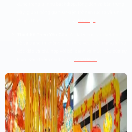
dụng trang trí như backdrop, lồng đèn và bàn trưng
bày, giúp không gian sự kiện trở nên rực rỡ và sinh
động. Tham khảo dịch vụ tại
LDesign
.
Thiết Kế Theo Yêu Cầu
: AndaDecor cam kết thiết
kế và trang trí không gian theo yêu cầu, mang lại sự
độc đáo và phù hợp với bối cảnh và mục tiêu của sự
kiện. Xem thêm chi tiết tại
AndaDecor
.