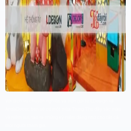
Với dịch vụ chuyên nghiệp và trọn gói từ LDesign và
AndaDecor, bạn sẽ có một mùa Trung Thu đầy sắc màu
và niềm vui, tạo ra những kỷ niệm đáng nhớ cho tất cả
mọi người tham gia.