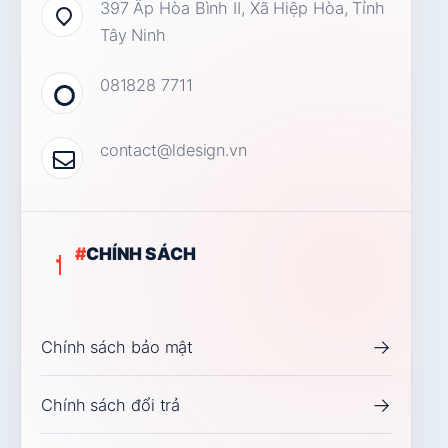
397 Ấp Hòa Bình II, Xã Hiệp Hòa, Tỉnh
Tây Ninh
081828 7711
contact@ldesign.vn
#
CHÍNH SÁCH
→
Chính sách bảo mật
→
Chính sách đổi trả