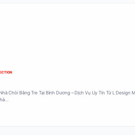
ECTION
t kế nhà chòi bằng tre tại Bình Dươn
 Nhà Chòi Bằng Tre Tại Bình Dương – Dịch Vụ Uy Tín Từ L Design 
nhà…
23
3 phút đọc