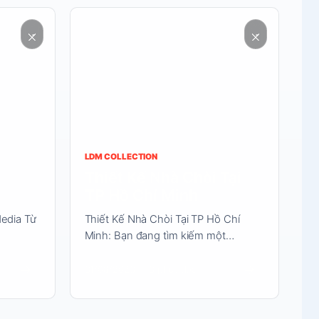
Đọc
nội
dung
LDM COLLECTION
Thiết Kế Nhà Chòi Tại
g
TP Hồ Chí Minh
Media Từ
Thiết Kế Nhà Chòi Tại TP Hồ Chí
Minh: Bạn đang tìm kiếm một…
→
→
31/08/2023
3 phút đọc