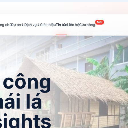
Mới
ang chủ
Dự án
↓
Dịch vụ
↓
Giới thiệu
Tin tức
Liên hệ
Cửa hàng
i công
ái lá
sights