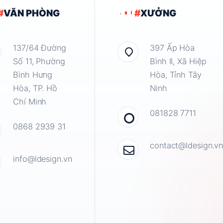
#
VĂN PHÒNG
#
XƯỞNG
137/64 Đường
397 Ấp Hòa
Số 11, Phường
Bình II, Xã Hiệp
Bình Hưng
Hòa, Tỉnh Tây
Hòa, TP. Hồ
Ninh
Chí Minh
081828 7711
0868 2939 31
contact@ldesign.v
info@ldesign.vn