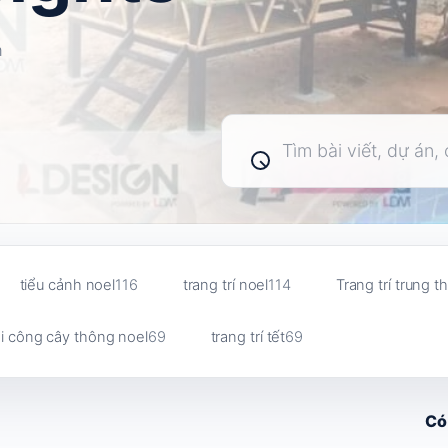
n
Tìm
kiếm
bài
viết
tiểu cảnh noel
116
trang trí noel
114
Trang trí trung t
i công cây thông noel
69
trang trí tết
69
Có 