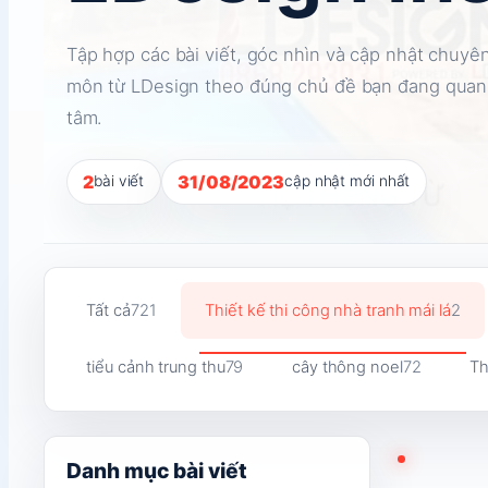
Tập hợp các bài viết, góc nhìn và cập nhật chuyê
môn từ LDesign theo đúng chủ đề bạn đang quan
tâm.
2
31/08/2023
bài viết
cập nhật mới nhất
Tất cả
721
Thiết kế thi công nhà tranh mái lá
2
tiểu cảnh trung thu
79
cây thông noel
72
Th
Danh mục bài viết