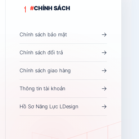
#
CHÍNH SÁCH
→
Chính sách bảo mật
→
Chính sách đổi trả
Chat nhanh
Bạn cần tư vấn, hỗ trợ hãy chat ngay!
→
Chính sách giao hàng
→
Thông tin tài khoản
n
→
Hồ Sơ Năng Lực LDesign
No online agents available.