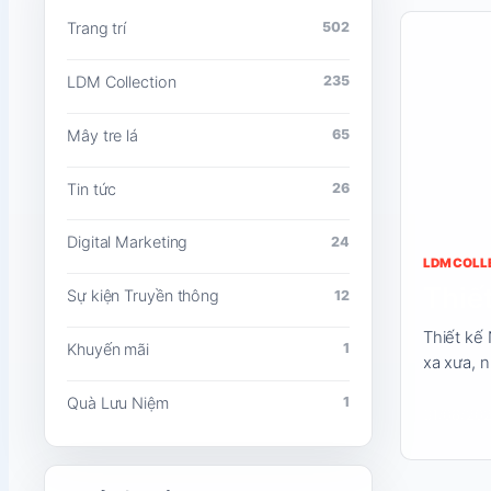
Đọc
Trang trí
502
nội
LDM Collection
235
dung
Mây tre lá
65
Tin tức
26
Digital Marketing
24
LDM COLL
Thiế
Sự kiện Truyền thông
12
Thiết kế
Khuyến mãi
1
xa xưa, 
Quà Lưu Niệm
1
31/08/20