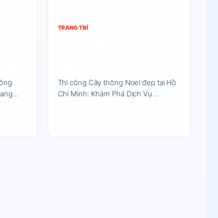
TRANG TRÍ
Thi công Cây thông
g
Noel đẹp tại Hồ Chí
 Dương
Minh
hông
Thi công Cây thông Noel đẹp tại Hồ
 Mang…
Chí Minh: Khám Phá Dịch Vụ…
→
→
10/04/2024
3 phút đọc