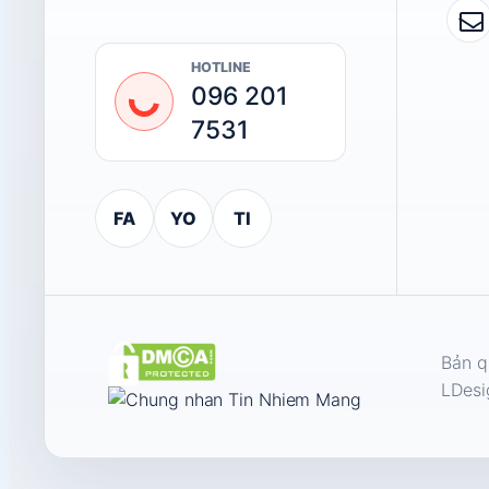
HOTLINE
096 201
7531
FA
YO
TI
Bản q
LDesi