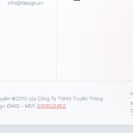
info@ldesign.vn
N
uyền ©2015 của Công Ty TNHH Truyền Thông
N
gn. ĐKKD – MST:
0313522452
.