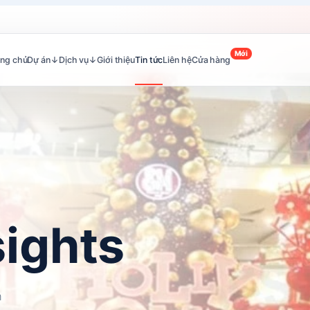
Mới
ang chủ
Dự án
↓
Dịch vụ
↓
Giới thiệu
Tin tức
Liên hệ
Cửa hàng
sights
n