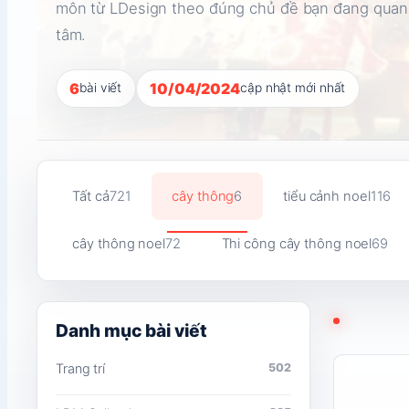
môn từ LDesign theo đúng chủ đề bạn đang quan
tâm.
6
10/04/2024
bài viết
cập nhật mới nhất
Tất cả
721
cây thông
6
tiểu cảnh noel
116
cây thông noel
72
Thi công cây thông noel
69
Danh mục bài viết
Đọc
Trang trí
502
nội