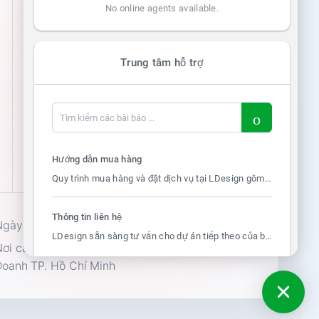
No online agents available.
→
Hồ Sơ Năng Lực LDesign
Trung tâm hỗ trợ
Hướng dẫn mua hàng
Quy trình mua hàng và đặt dịch vụ tại LDesign gồm 4 bước đơn giản:Bước 1 - Liên hệ ban đầu: Quý khác...
Thông tin liên hệ
gày cấp: 05/11/2015.
LDesign sẵn sàng tư vấn cho dự án tiếp theo của bạn qua các kênh sau:Hotline: 096 201 7531 (Thứ 2 - ...
ơi cấp: Sở Tài Chính – Phòng Đăng Ký Kinh
Doanh TP. Hồ Chí Minh
Tất cả bài báo