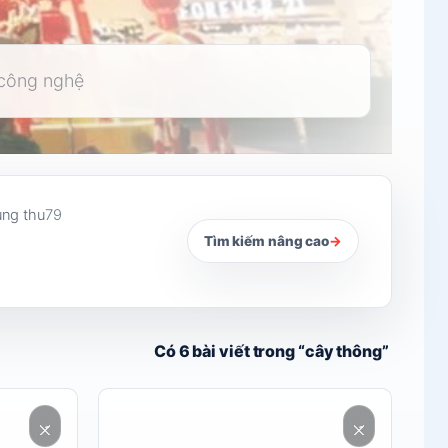
ung thu
79
Tìm kiếm nâng cao
→
Có 6 bài viết trong “cây thông”
Đọc
nội