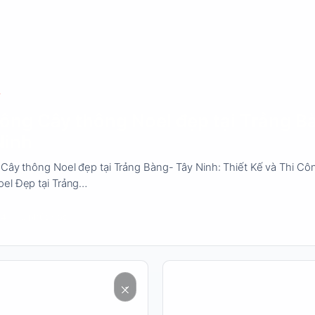
công Cây thông Noel đẹp tại Trảng B
Ninh
 Cây thông Noel đẹp tại Trảng Bàng- Tây Ninh: Thiết Kế và Thi Cô
el Đẹp tại Trảng…
24
3 phút đọc
Đọc
nội
dung