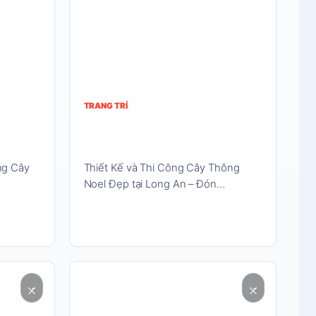
dung
TRANG TRÍ
àng-
Thi công Cây thông
Noel đẹp tại Long An
ng Cây
Thiết Kế và Thi Công Cây Thông
Noel Đẹp tại Long An – Đón…
→
→
10/04/2024
3 phút đọc
Đọc
nội
dung