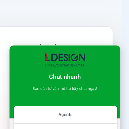
#
CHÍNH SÁCH
→
Chính sách bảo mật
Chat nhanh
→
Chính sách đổi trả
Bạn cần tư vấn, hỗ trợ hãy chat ngay!
→
Chính sách giao hàng
Agents
→
Thông tin tài khoản
n