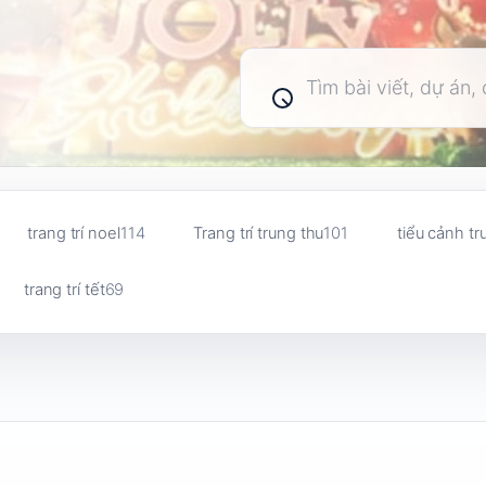
Tìm
kiếm
bài
viết
trang trí noel
114
Trang trí trung thu
101
tiểu cảnh tr
trang trí tết
69