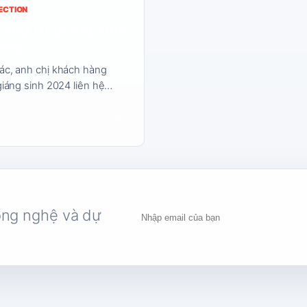
ECTION
ang trí giáng sinh
đẹp
tác, anh chị khách hàng
 giáng sinh 2024 liên hệ…
→
3
3 phút đọc
ông nghệ và dự