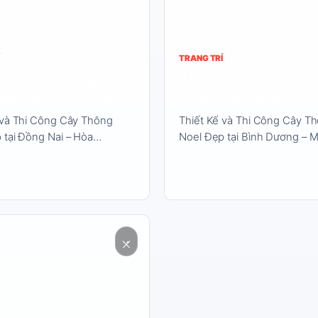
TRANG TRÍ
ông Cây thông
Thi công Cây thôn
đẹp tại Đồng Nai
Noel đẹp tại Bình
 và Thi Công Cây Thông
Thiết Kế và Thi Công Cây T
 tại Đồng Nai – Hòa…
Noel Đẹp tại Bình Dương –
→
24
3 phút đọc
10/04/2024
3 phút đọc