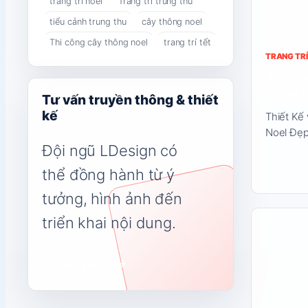
trang trí noel
Trang trí trung thu
tiểu cảnh trung thu
cây thông noel
Thi công cây thông noel
trang trí tết
TRANG TRÍ
Thi c
Noel 
Tư vấn truyền thông & thiết
kế
Thiết Kế
Noel Đẹp
Đội ngũ LDesign có
10/04/20
thể đồng hành từ ý
tưởng, hình ảnh đến
Đọc
triển khai nội dung.
nội
dung
Liên hệ tư vấn
→