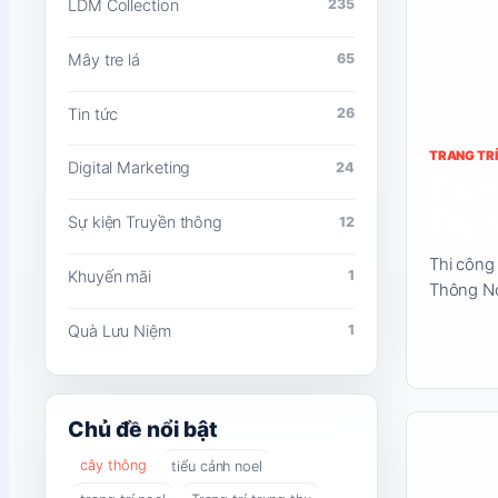
LDM Collection
235
dung
Mây tre lá
65
Tin tức
26
TRANG TRÍ
Digital Marketing
24
Thi 
Tây 
Sự kiện Truyền thông
12
Thi công
Khuyến mãi
1
Thông No
Quà Lưu Niệm
1
10/04/20
Đọc
Chủ đề nổi bật
nội
cây thông
tiểu cảnh noel
dung