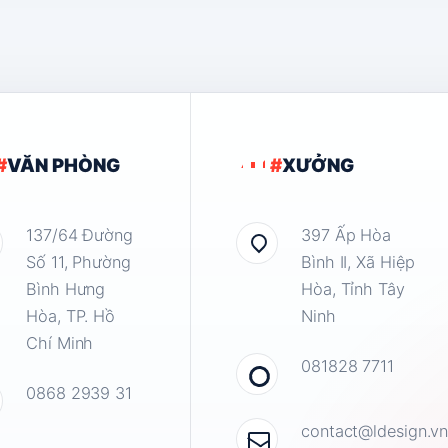
#
VĂN PHÒNG
#
XƯỞNG
137/64 Đường
397 Ấp Hòa
Số 11, Phường
Bình II, Xã Hiệp
Bình Hưng
Hòa, Tỉnh Tây
Hòa, TP. Hồ
Ninh
Chí Minh
081828 7711
0868 2939 31
contact@ldesign.v