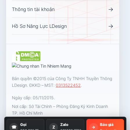
→
Thông tin tài khoản
→
Hồ Sơ Năng Lực LDesign
Bản quyền ©2015 của Công Ty TNHH Truyền Thông
LDesign. ĐKKD – MST:
0313522452
.
Ngày cấp: 05/11/2015.
Nơi cấp: Sở Tài Chính – Phòng Đăng Ký Kinh Doanh
TP. Hồ Chí Minh
Gọi
Zalo
Báo giá
☎
Z
→