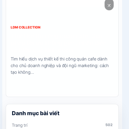
nội
dung
LDM COLLECTION
Thiết kế thi công quán cafe: Giải
pháp tối ưu không gian, nhận diện
và hiệu quả kinh doanh
Tìm hiểu dịch vụ thiết kế thi công quán cafe dành
cho chủ doanh nghiệp và đội ngũ marketing: cách
tạo không…
→
09/05/2026
5 phút đọc
Danh mục bài viết
Trang trí
502