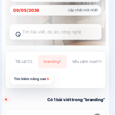
09/05/2026
cập nhật mới nhất
Tìm
kiếm
bài
viết
Tất cả
723
branding
1
tiểu cảnh noel
116
Tìm kiếm nâng cao
→
Có 1 bài viết trong “branding”
Đọc