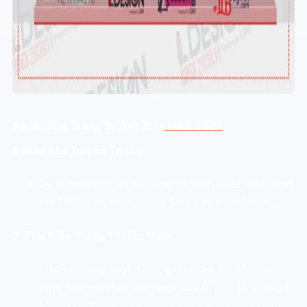
Xu Hướng Trang Trí Tết Xưa
Năm 2025
1. Màu Sắc Truyền Thống:
Sử dụng gam màu đỏ, vàng và xanh lá để tạo không
khí Tết rực rỡ, mang lại sự ấm áp và thịnh vượng.
2. Phụ Kiện Trang Trí Dân Gian:
Các vật dụng truyền thống như câu đối đỏ, đèn
lồng, hoa mai, hoa đào được bày trí tinh tế, khơi gợi
không khí Tết xưa và những ký ức đẹp của tuổi thơ.