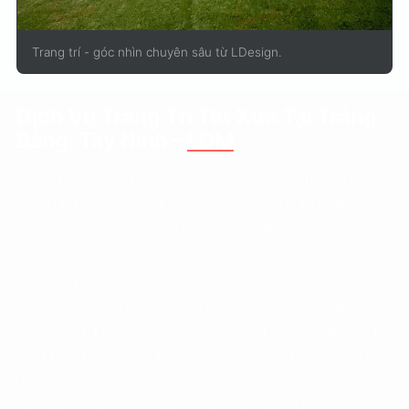
Trang trí - góc nhìn chuyên sâu từ LDesign.
Dịch Vụ Trang Trí Tết Xưa Tại Trảng
Bàng, Tây Ninh –
LDM
Tết Nguyên Đán, dịp lễ quan trọng nhất trong văn hóa
Việt Nam, không chỉ là thời điểm chuyển giao giữa năm
cũ và năm mới mà còn là lúc mỗi gia đình trang hoàng
không gian sống, mang lại sự ấm cúng và thịnh vượng.
Tại Trảng Bàng, Tây Ninh, nơi lưu giữ nhiều nét đẹp văn
hóa truyền thống, việc trang trí Tết xưa ngày càng được
ưa chuộng. LDM, đơn vị thi công trang trí hàng đầu tại Hồ
Chí Minh, Hà Nội, Đà Nẵng, và Cần Thơ, tự hào mang đến
dịch vụ trang trí Tết xưa đặc sắc, kết hợp hài hòa giữa
nét đẹp truyền thống và sự sáng tạo hiện đại.