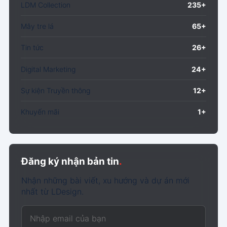
LDM Collection
235+
Mây tre lá
65+
Tin tức
26+
Digital Marketing
24+
Sự kiện Truyền thông
12+
Khuyến mãi
1+
Đăng ký nhận bản tin
.
Nhận những bài viết, xu hướng và dự án mới
nhất từ LDesign.
Email của bạn