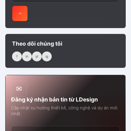
->
Theo dõi chúng tôi
f
in
yt
ig
✉
Đăng ký nhận bản tin từ LDesign
Cập nhật xu hướng thiết kế, công nghệ và dự án mới
nhất.
Email của bạn