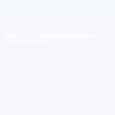
LDM luôn sẵn sàng giải đáp mọi thắc mắc và tư vấn
tận tình cho khách hàng.
CÔNG TY TNHH TRUYỀN THÔNG LDESIGN – L
DESIGN MEDIA CO.,LTD
Văn phòng HCM: Phòng 1508 Tầng 15 Vincom Center, 72
Lê Thánh Tôn, Bến Nghé, Quận 1, Tp.Hồ Chí Minh
Văn phòng Long An: B72 Hựu Thạnh Goldenn, Ấp 2, Hựu
Thạnh, Đức Hòa, Long An
Xưởng SX: 397 Ấp Hoà Bình II, Hiệp Hoà, Đức Hoà, Long
An
Điện thoại: 0868293931 – Hotline: 0962017531