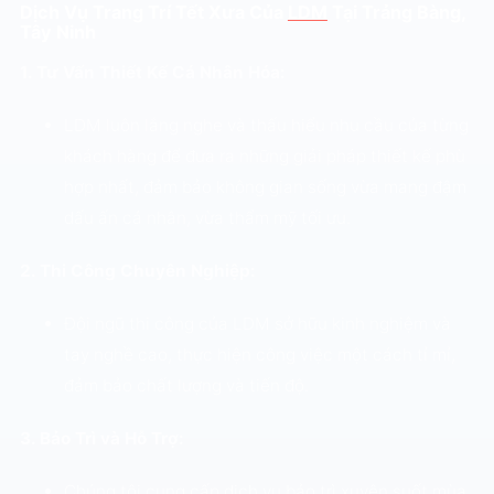
Dịch Vụ Trang Trí Tết Xưa Của
LDM
Tại Trảng Bàng,
Tây Ninh
1. Tư Vấn Thiết Kế Cá Nhân Hóa:
LDM luôn lắng nghe và thấu hiểu nhu cầu của từng
khách hàng để đưa ra những giải pháp thiết kế phù
hợp nhất, đảm bảo không gian sống vừa mang đậm
dấu ấn cá nhân, vừa thẩm mỹ tối ưu.
2. Thi Công Chuyên Nghiệp:
Đội ngũ thi công của LDM sở hữu kinh nghiệm và
tay nghề cao, thực hiện công việc một cách tỉ mỉ,
đảm bảo chất lượng và tiến độ.
3. Bảo Trì và Hỗ Trợ:
Chúng tôi cung cấp dịch vụ bảo trì xuyên suốt mùa