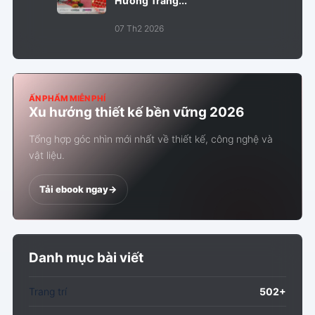
Hướng Trang...
07 Th2 2026
ẤN PHẨM MIỄN PHÍ
Xu hướng thiết kế bền vững 2026
Tổng hợp góc nhìn mới nhất về thiết kế, công nghệ và
vật liệu.
Tải ebook ngay
->
Danh mục bài viết
Trang trí
502+