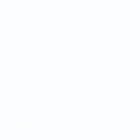
1. Gìn Giữ Giá Trị Văn Hóa:
Trang trí Tết xưa giúp tái hiện không gian truyền
thống với những phụ kiện nổi bật như câu đối đỏ,
chậu mai vàng, đèn lồng giấy, tạo nên không gian
ấm cúng và tinh tế, giữ gìn nét đẹp văn hóa dân
tộc.
2. Tạo Nên Sự Gắn Kết Gia Đình:
Không gian sống trang hoàng theo phong cách Tết
xưa không chỉ mang lại vẻ đẹp mắt mà còn tạo ra
môi trường gắn kết, nơi cả gia đình quây quần bên
nhau.
3. Tăng Cường Phong Thủy:
Các yếu tố trang trí Tết xưa thường mang lại sự hài