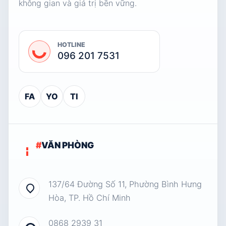
không gian và giá trị bền vững.
HOTLINE
096 201 7531
FA
YO
TI
#
VĂN PHÒNG
137/64 Đường Số 11, Phường Bình Hưng
Hòa, TP. Hồ Chí Minh
0868 2939 31