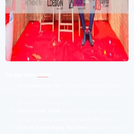
Tại Sao Chọn
LDM
?
Chất Lượng Uy Tín:
Với nhiều năm kinh nghiệm,
LDM cam kết mang đến những giải pháp trang trí
tối ưu và chất lượng nhất.
Giá Cả Cạnh Tranh:
Chúng tôi cung cấp dịch vụ
với giá cả hợp lý, cùng nhiều ưu đãi hấp dẫn.
Dịch Vụ Khách Hàng Tận Tâm:
Đội ngũ hỗ trợ của