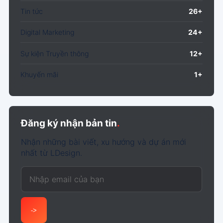
Tin tức
26+
Digital Marketing
24+
Sự kiện Truyền thông
12+
Khuyến mãi
1+
Đăng ký nhận bản tin
.
Nhận những bài viết, xu hướng và dự án mới
nhất từ LDesign.
Email của bạn
->