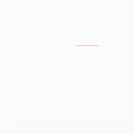
phong phú của văn hóa ẩm thực.
Tiểu Cảnh Treo Tường
: Sử dụng hình ảnh và ánh
sáng để tạo ra các tiểu cảnh Trung Thu trên tường,
làm nổi bật không gian và tạo điểm nhấn cho sự
kiện. Xem thêm ý tưởng từ
AndaDecor
.
Không Gian Phá Cỗ
: Thiết kế khu vực phá cỗ với
không gian mở, tạo cơ hội cho các khách mời giao
lưu và thưởng thức không khí lễ hội.
Với những ý tưởng trang trí “mooncake & lantern” trên,
doanh nghiệp không chỉ thể hiện sự chuyên nghiệp mà
còn đem đến một không gian Trung Thu sang trọng, thể
hiện sự tôn trọng và cam kết gắn bó với khách hàng, đối
tác.