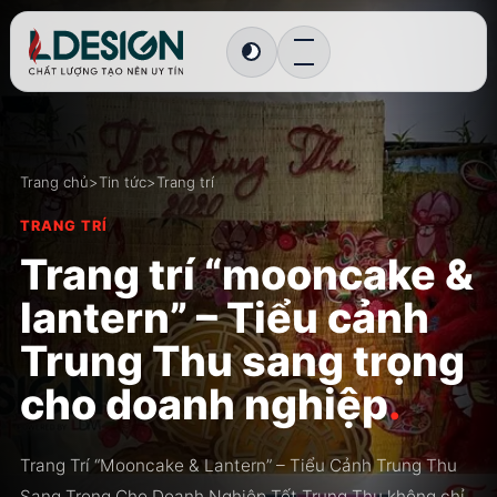
Chuyển sang giao diện tối
Trang chủ
>
Tin tức
>
Trang trí
TRANG TRÍ
Trang trí “mooncake &
lantern” – Tiểu cảnh
Trung Thu sang trọng
cho doanh nghiệp
.
Trang Trí “Mooncake & Lantern” – Tiểu Cảnh Trung Thu
Sang Trọng Cho Doanh Nghiệp Tết Trung Thu không chỉ