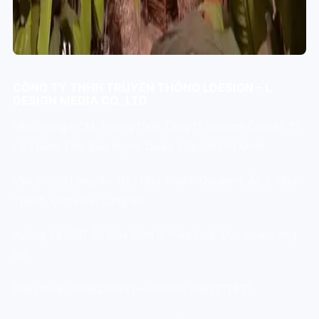
CÔNG TY TNHH TRUYỀN THÔNG LDESIGN – L
DESIGN MEDIA CO.,LTD
Văn phòng HCM: Phòng 1508 Tầng 15 Vincom Center, 72
Lê Thánh Tôn, Bến Nghé, Quận 1, Tp.Hồ Chí Minh
Văn phòng Long An: B72 Hựu Thạnh Goldenn, Ấp 2, Hựu
Thạnh, Đức Hòa, Long An
Xưởng SX: 397 Ấp Hoà Bình II, Hiệp Hoà, Đức Hoà, Long
An
Điện thoại: 0868293931 – Hotline: 0962017531