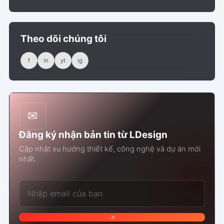
Theo dõi chúng tôi
f
in
yt
ig
✉
Đăng ký nhận bản tin từ LDesign
Cập nhật xu hướng thiết kế, công nghệ và dự án mới
nhất.
Email của bạn
->