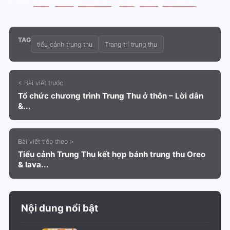
Email:
sale@ldesign.com.vn
–
info@ldesign.com.vn
TAG
tiểu cảnh trung thu
Trang trí trung thu
< Bài viết trước
Tổ chức chương trình Trung Thu ở thôn – Lời dẫn
&...
Bài viết tiếp theo >
Tiểu cảnh Trung Thu kết hợp bánh trung thu Oreo
& lava...
Nội dung nổi bật