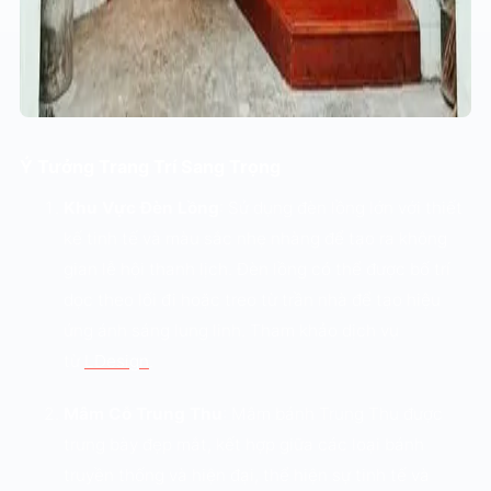
Ý Tưởng Trang Trí Sang Trọng
Khu Vực Đèn Lồng
: Sử dụng đèn lồng lớn với thiết
kế tinh tế và màu sắc nhẹ nhàng để tạo ra không
gian lễ hội thanh lịch. Đèn lồng có thể được bố trí
dọc theo lối đi hoặc treo từ trần nhà để tạo hiệu
ứng ánh sáng lung linh. Tham khảo dịch vụ
từ
LDesign
.
Mâm Cỗ Trung Thu
: Mâm bánh Trung Thu được
trưng bày đẹp mắt, kết hợp giữa các loại bánh
truyền thống và hiện đại, thể hiện sự tinh tế và