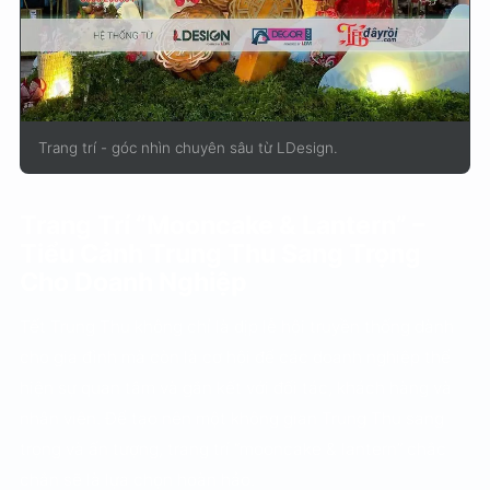
Trang trí - góc nhìn chuyên sâu từ LDesign.
Trang Trí “Mooncake & Lantern” –
Tiểu Cảnh Trung Thu Sang Trọng
Cho Doanh Nghiệp
Tết Trung Thu không chỉ là dịp lễ hội truyền thống dành
cho gia đình mà còn là cơ hội để các doanh nghiệp thể
hiện sự quan tâm và gắn kết với đối tác, khách hàng và
nhân viên. Để tạo nên một không gian Trung Thu sang
trọng và ấn tượng, trang trí “mooncake & lantern” chắc
chắn sẽ là lựa chọn hoàn hảo.