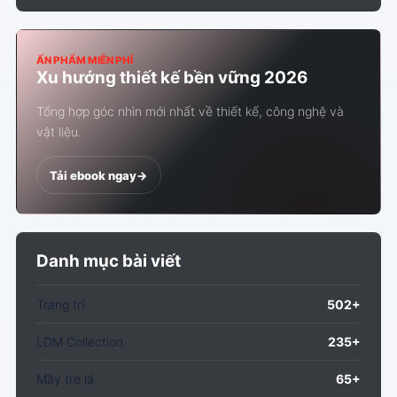
ẤN PHẨM MIỄN PHÍ
Xu hướng thiết kế bền vững 2026
Tổng hợp góc nhìn mới nhất về thiết kế, công nghệ và
vật liệu.
Tải ebook ngay
->
Danh mục bài viết
Trang trí
502+
LDM Collection
235+
Mây tre lá
65+