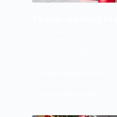
Tại sao cần trang tr
Tạo không khí lễ hội
: Không gian trà
nhận được sự ấm áp và hứng khởi kh
Thu hút khách hàng mới
: Một cửa hà
khách ghé thăm.
Gia tăng trải nghiệm khách hàng
: Kh
khiến họ nhớ đến thương hiệu của bạ
Tăng nhận diện thương hiệu
: Hình ả
qua mạng xã hội.