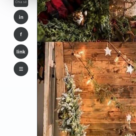
Chia sẻ
in
f
link
☰