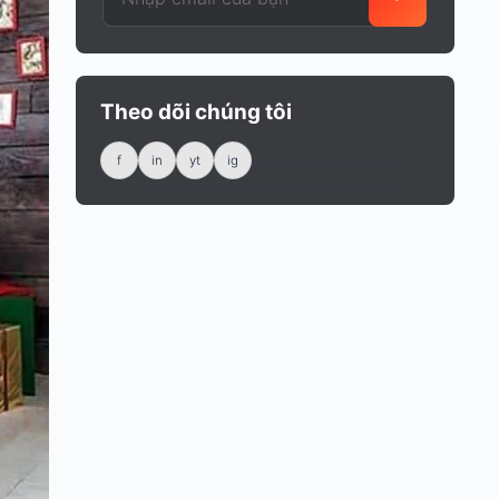
Theo dõi chúng tôi
f
in
yt
ig