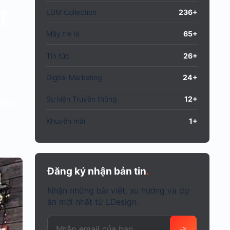
t
LDM Collection
236+
Mây tre lá
65+
Tin tức
26+
Digital Marketing
24+
c cửa
Sự kiện Truyền thông
12+
c đáo
 chia
Khuyến mãi
1+
Đăng ký nhận bản tin
.
Nhận những bài viết, xu hướng và dự
án mới nhất từ LDesign.
Email của bạn
->