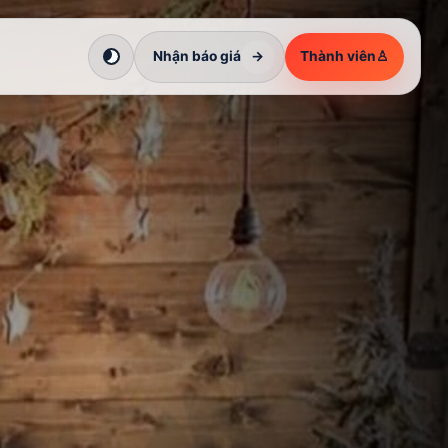
Nhận báo giá
→
Thành viên
♙
Chuyển sang giao diện tối