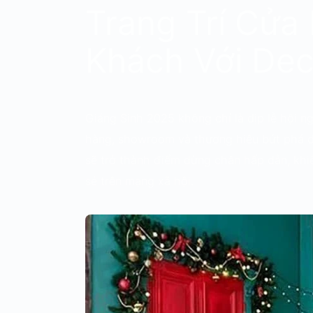
Trang Trí Cửa
Khách Với Dec
Giáng Sinh 2025 không chỉ là dịp lễ hội n
hàng, showroom và thương hiệu bứt phá 
sẽ trở thành điểm dừng chân hấp dẫn, kh
sẻ trên mạng xã hội.