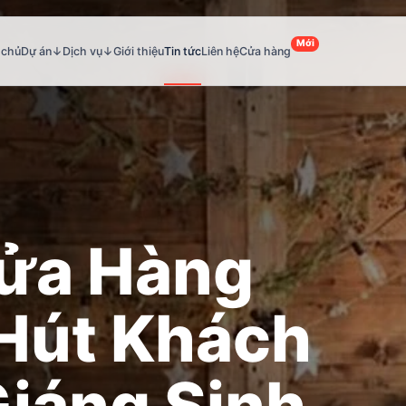
Mới
 chủ
Dự án
↓
Dịch vụ
↓
Giới thiệu
Tin tức
Liên hệ
Cửa hàng
Cửa Hàng
 Hút Khách
Giáng Sinh