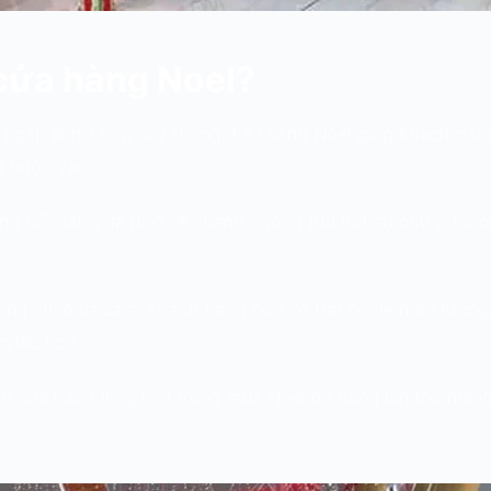
í cửa hàng Noel?
n ngập ánh sáng, cây thông, tiểu cảnh Noel giúp khách hà
i bước vào.
ng nổi bật giữa phố sẽ nhanh chóng thu hút sự chú ý, lôi 
ông chỉ mua sắm, khách hàng còn có trải nghiệm ấn tượng
n lâu hơn.
nh cửa hàng lung linh trong mùa Noel dễ dàng lan tỏa mạn