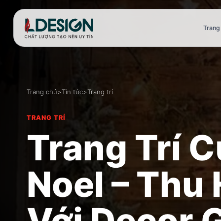
Trang
Trang chủ
>
Tin tức
>
Trang trí
TRANG TRÍ
Trang Trí 
Noel – Thu
Với Decor 