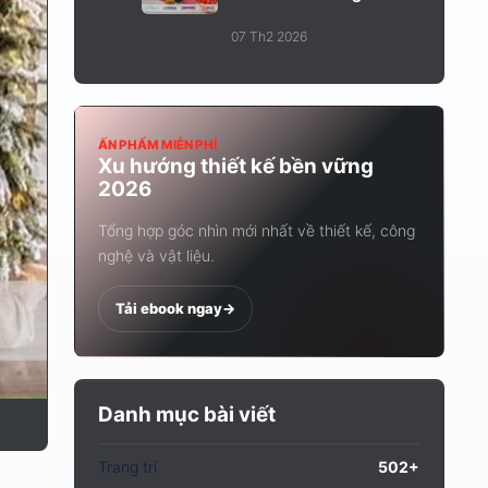
Trang...
07 Th2 2026
ẤN PHẨM MIỄN PHÍ
Xu hướng thiết kế bền vững
2026
Tổng hợp góc nhìn mới nhất về thiết kế, công
nghệ và vật liệu.
Tải ebook ngay
->
Danh mục bài viết
Trang trí
502+