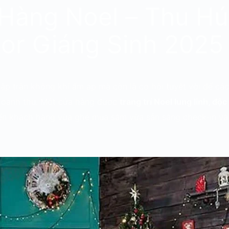
 Hàng Noel – Thu Hú
or Giáng Sinh 2025
gập tràn không khí ấm áp mà còn là cơ hội tuyệt vời để cá
doanh thu. Một cửa hàng được
trang trí Noel lung linh, độ
iến khách hàng vừa ghé mua sắm vừa sẵn sàng check-in và