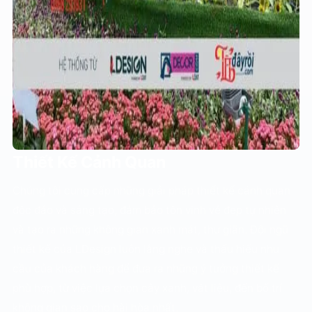
Thiết Kế Cảnh Quan
Chúng tôi cung cấp những giải pháp thiết kế cảnh quan
độc đáo và sáng tạo, đảm bảo tôn vinh vẻ đẹp tự nhiên
và tạo ra những không gian xanh mát, thư giãn. Đội ngũ
thiết kế của LDesign luôn lắng nghe và thấu hiểu nhu
cầu của khách hàng để đưa ra những ý tưởng thiết kế
phù hợp, từ việc lựa chọn cây xanh, vật liệu, đến bố trí
không gian sao cho hài hòa nhất.