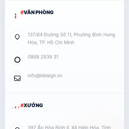
#
VĂN PHÒNG
137/64 Đường Số 11, Phường Bình Hưng
Hòa, TP. Hồ Chí Minh
0868 2939 31
info@ldesign.vn
#
XƯỞNG
397 Ấp Hòa Bình II, Xã Hiệp Hòa, Tỉnh