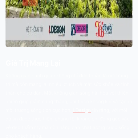
Giá Trị Mang Lại
Không gian cảnh quan không chỉ đơn thuần là nơi trang
trí mà còn mang lại nhiều lợi ích về mặt sức khỏe và tinh
thần cho cư dân. Một không gian sống hài hòa với thiên
nhiên giúp giảm căng thẳng, cải thiện không khí và tạo ra
môi trường sống tích cực hơn.
LDesign
tin rằng, với mỗi
dự án được thực hiện, chúng tôi không chỉ đóng góp vào
vẻ đẹp thẩm mỹ mà còn nâng cao chất lượng cuộc sống
cho khách hàng.