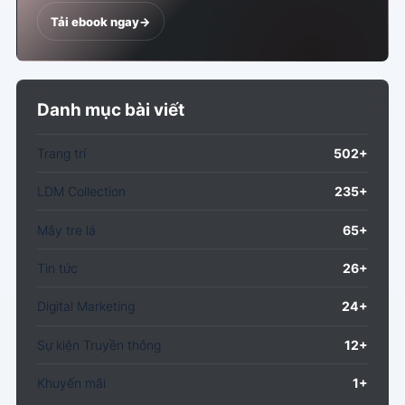
Tải ebook ngay
->
Danh mục bài viết
Trang trí
502+
LDM Collection
235+
Mây tre lá
65+
Tin tức
26+
Digital Marketing
24+
Sự kiện Truyền thông
12+
Khuyến mãi
1+