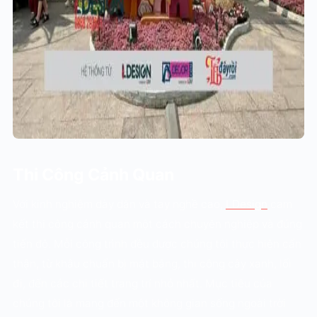
Thi Công Cảnh Quan
Với kinh nghiệm dày dặn và tay nghề cao,
LDesign
cam
kết thi công cảnh quan một cách chuyên nghiệp và đúng
tiến độ. Mỗi công trình đều được chúng tôi thực hiện cẩn
thận, từ khâu chuẩn bị mặt bằng, thi công cây xanh, lối
đi, đến các chi tiết trang trí nhỏ nhất. Mục tiêu của
chúng tôi là mang đến một không gian sống ngoài trời