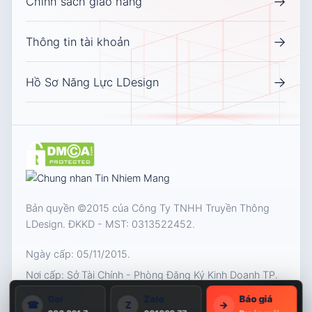
→
Chính sách giao hàng
→
Thông tin tài khoản
→
Hồ Sơ Năng Lực LDesign
Bản quyền ©2015 của Công Ty TNHH Truyền Thông
LDesign. ĐKKD - MST:
0313522452
.
Ngày cấp: 05/11/2015.
Nơi cấp: Sở Tài Chính - Phòng Đăng Ký Kinh Doanh TP.
Hồ Chí Minh
1
Gọi
Zalo
Báo giá
☎
Z
→