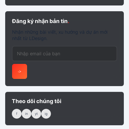
Đăng ký nhận bản tin
.
Nhận những bài viết, xu hướng và dự án mới
nhất từ LDesign.
Email của bạn
->
Theo dõi chúng tôi
f
in
yt
ig