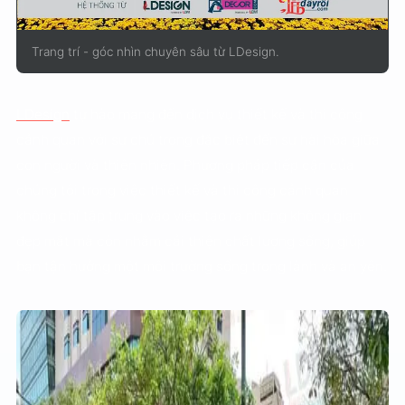
Trang trí - góc nhìn chuyên sâu từ LDesign.
LDesign
tự hào mang đến dịch vụ thiết kế và thi công
cảnh quan với sự chú trọng đặc biệt đến sự hài hòa giữa
con người và thiên nhiên. Phương pháp tiếp cận của
chúng tôi trong việc thiết kế và thi công cảnh quan
không chỉ tập trung vào việc tạo ra những không gian
đẹp mắt mà còn nhằm cải thiện chất lượng sống, giúp
bạn tận hưởng một môi trường sống trong lành và an yên.