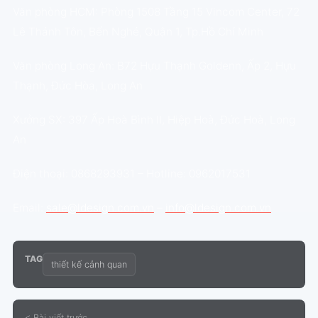
Văn phòng HCM: Phòng 1508 Tầng 15 Vincom Center, 72
Lê Thánh Tôn, Bến Nghé, Quận 1, Tp.Hồ Chí Minh
Văn phòng Long An: B72 Hựu Thạnh Goldenn, Ấp 2, Hựu
Thạnh, Đức Hòa, Long An
Xưởng SX: 397 Ấp Hoà Bình II, Hiệp Hoà, Đức Hoà, Long
An
Điện thoại: 0868293931 – Hotline: 0962017531
Email:
sale@ldesign.com.vn
–
info@ldesign.com.vn
TAG
thiết kế cảnh quan
< Bài viết trước