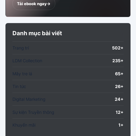
Tải ebook ngay
->
Danh mục bài viết
Trang trí
502+
LDM Collection
235+
Mây tre lá
65+
Tin tức
26+
Digital Marketing
24+
Sự kiện Truyền thông
12+
Khuyến mãi
1+