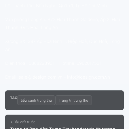
Lê Thánh Tôn, Bến Nghé, Quận 1, Tp.Hồ Chí Minh
Văn phòng Long An: B72 Hựu Thạnh Goldenn, Ấp 2, Hựu
Thạnh, Đức Hòa, Long An
Xưởng SX: 397 Ấp Hoà Bình II, Hiệp Hoà, Đức Hoà, Long
An
Điện thoại: 0868293931 – Hotline: 0962017531
Email:
sale@ldesign.com.vn
–
info@ldesign.com.vn
TAG
tiểu cảnh trung thu
Trang trí trung thu
< Bài viết trước