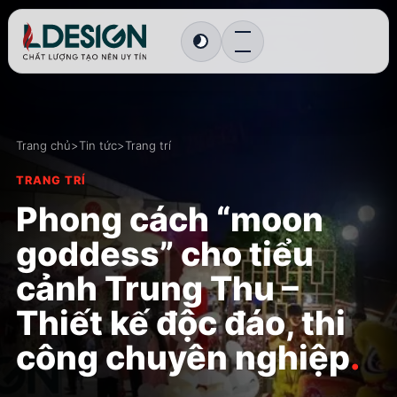
Chuyển sang giao diện tối
Trang chủ
>
Tin tức
>
Trang trí
TRANG TRÍ
Phong cách “moon
goddess” cho tiểu
cảnh Trung Thu –
Thiết kế độc đáo, thi
công chuyên nghiệp
.