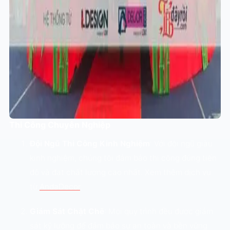
Thi Công Chuyên Nghiệp
Đội Ngũ Thi Công Kinh Nghiệm
: Với đội ngũ giàu
kinh nghiệm, chúng tôi đảm bảo thi công đúng tiến
độ và đạt chất lượng cao nhất. Xem thêm dịch vụ
từ
AndaDecor
.
Giám Sát Chặt Chẽ
: Mọi quy trình đều được giám
sát kỹ lưỡng để đảm bảo sự an toàn và bền vững