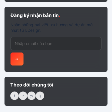
Đăng ký nhận bản tin
.
Nhận những bài viết, xu hướng và dự án mới
nhất từ LDesign.
Email của bạn
->
Theo dõi chúng tôi
f
in
yt
ig