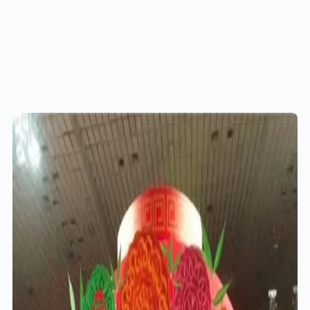
mại của tiểu cảnh.
Màu Sắc Tinh Tế
: Kết hợp các tông màu trắng,
xanh bạc hà và ánh kim để tạo nên một không gian
mơ màng, hài hòa.