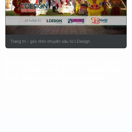
Trang trí - góc nhìn chuyên sâu từ LDesign.
Phong Cách “Moon Goddess” Cho
Tiểu Cảnh Trung Thu – Thiết Kế Độc
Đáo, Thi Công Chuyên Nghiệp
Khi nhắc đến Trung Thu, hình ảnh chị Hằng – biểu tượng
của vẻ đẹp và ánh sáng – luôn là nguồn cảm hứng lớn
trong thiết kế trang trí. Phong cách “Moon Goddess”
không chỉ mang đến nét đẹp huyền bí mà còn tạo ra
không gian lễ hội lãng mạn và ấn tượng.