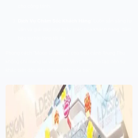
cho công trình.
Dịch Vụ Chăm Sóc Khách Hàng
: Luôn sẵn sàng tư
vấn và giải đáp mọi thắc mắc của khách hàng, đảm
bảo sự hài lòng tối đa.
Phong cách “Moon Goddess” cho tiểu cảnh Trung Thu
không chỉ mang lại vẻ đẹp huyền bí mà còn tạo nên sự
khác biệt độc đáo cho sự kiện của bạn.