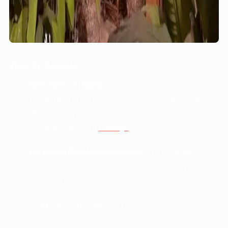
Thiết Kế Độc Đáo
Hình Ảnh Chị Hằng
: Sử dụng hình ảnh chị Hằng
trong trang phục lộng lẫy, bay bổng giữa trời đêm
để làm điểm nhấn chính cho tiểu cảnh. Tham khảo
ý tưởng thiết kế từ
LDesign
.
Hệ Thống Đèn Lồng Lấp Lánh
: Tích hợp đèn LED
mềm mại vào các lồng đèn để tạo hiệu ứng ánh
sáng lung linh, làm nổi bật không gian vào ban đêm.
Chất Liệu Cao Cấp
: Sử dụng các chất liệu như lụa,
nhung và tre để làm nổi bật sự sang trọng và mềm