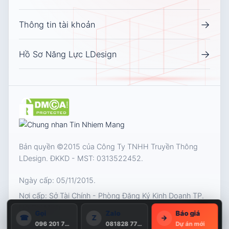
→
Thông tin tài khoản
→
Hồ Sơ Năng Lực LDesign
Bản quyền ©2015 của Công Ty TNHH Truyền Thông
LDesign. ĐKKD - MST:
0313522452
.
Ngày cấp: 05/11/2015.
Nơi cấp: Sở Tài Chính - Phòng Đăng Ký Kinh Doanh TP.
Hồ Chí Minh
1
Gọi
Zalo
Báo giá
☎
Z
→
096 201 7531
081828 7711
Dự án mới