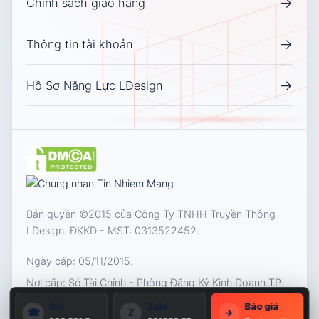
→
Chính sách giao hàng
→
Thông tin tài khoản
→
Hồ Sơ Năng Lực LDesign
Bản quyền ©2015 của Công Ty TNHH Truyền Thông
LDesign. ĐKKD - MST:
0313522452
.
Ngày cấp: 05/11/2015.
Nơi cấp: Sở Tài Chính - Phòng Đăng Ký Kinh Doanh TP.
Hồ Chí Minh
Gọi
Zalo
Báo giá
☎
Z
→