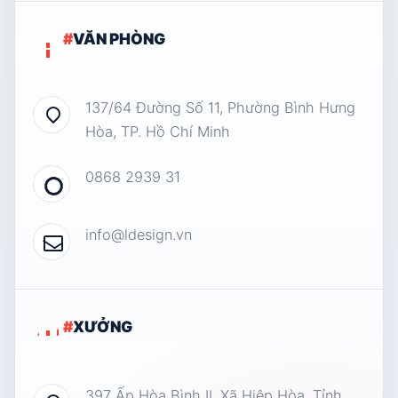
#
VĂN PHÒNG
137/64 Đường Số 11, Phường Bình Hưng
Hòa, TP. Hồ Chí Minh
0868 2939 31
info@ldesign.vn
#
XƯỞNG
397 Ấp Hòa Bình II, Xã Hiệp Hòa, Tỉnh