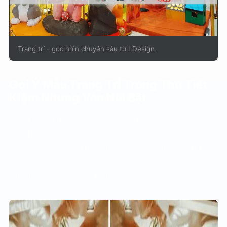
Trang trí - góc nhìn chuyên sâu từ LDesign.
Gợi Ý Mẫu Trang Trí Trung Thu Tiết
Kiệm Nhưng Vẫn Nổi Bật
Trung Thu là dịp lễ hội truyền thống được nhiều người
mong đợi, và việc trang trí không gian sao cho tiết kiệm
nhưng vẫn nổi bật là điều mà nhiều người quan tâm. Dưới
đây là một số gợi ý trang trí Trung Thu phù hợp với ngân
sách mà vẫn tạo được điểm nhấn độc đáo: