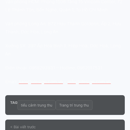
Văn phòng HCM: Phòng 1508 Tầng 15 Vincom Center, 72
Lê Thánh Tôn, Bến Nghé, Quận 1, Tp.Hồ Chí Minh
Văn phòng Long An: B72 Hựu Thạnh Goldenn, Ấp 2, Hựu
Thạnh, Đức Hòa, Long An
Xưởng SX: 397 Ấp Hoà Bình II, Hiệp Hoà, Đức Hoà, Long
An
Điện thoại: 0868293931 – Hotline: 0962017531
Email:
sale@ldesign.com.vn
–
info@ldesign.com.vn
TAG
tiểu cảnh trung thu
Trang trí trung thu
< Bài viết trước