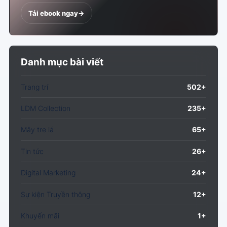
Tải ebook ngay
->
Danh mục bài viết
Trang trí
502+
LDM Collection
235+
Mây tre lá
65+
Tin tức
26+
Digital Marketing
24+
Sự kiện Truyền thông
12+
Khuyến mãi
1+