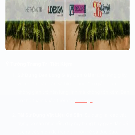
Ý Tưởng Trang Trí Tiết Kiệm
Sử Dụng Đèn Lồng Giấy Đơn Giản
: Đèn lồng giấy
với nhiều màu sắc và hình dáng đơn giản giúp
không gian trở nên lung linh mà không tốn kém. Bạn
có thể tham khảo thêm từ
LDesign
.
Tái Sử Dụng Vật Liệu Có Sẵn
: Sử dụng lại các vật
dụng có sẵn như nến, dây ruy băng hay giấy dán để
tạo ra các món đồ trang trí mới mẻ và độc đáo.