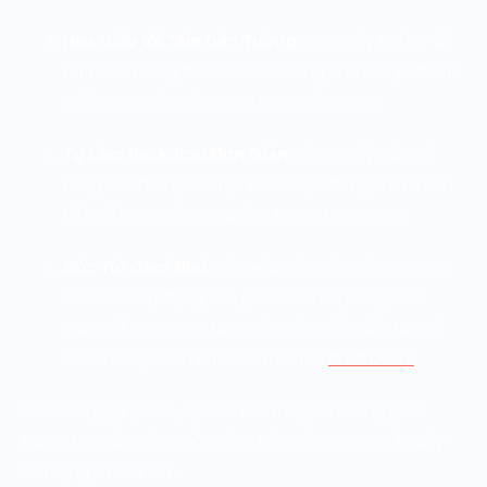
Hoa Giấy Và Tấm Dán Tường
: Hoa giấy tự làm và
tấm dán tường theo chủ đề Trung Thu sẽ tạo thêm
phần sinh động và rực rỡ cho không gian.
Tự Làm Backdrop Đơn Giản
: Dùng giấy màu và
băng keo để tạo ra một backdrop đơn giản mà vẫn
bắt mắt cho góc chụp ảnh Trung Thu tại gia.
Góc Trò Chơi Nhỏ
: Sắp xếp một góc trò chơi mini
với các hoạt động dân gian như nhảy dây, ô ăn
quan để tạo sự vui tươi mà không cần đầu tư quá
nhiều chi phí. Tham khảo thêm từ
AndaDecor
.
Với những gợi ý trên, bạn có thể trang trí không gian
Trung Thu của mình một cách tiết kiệm nhưng vẫn đầy
ấn tượng và thu hút.