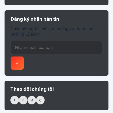
Đăng ký nhận bản tin
.
Nhận những bài viết, xu hướng và dự án mới
nhất từ LDesign.
Email của bạn
->
Theo dõi chúng tôi
f
in
yt
ig