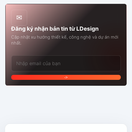
✉
Đăng ký nhận bản tin từ LDesign
Cập nhật xu hướng thiết kế, công nghệ và dự án mới
nhất.
Email của bạn
->