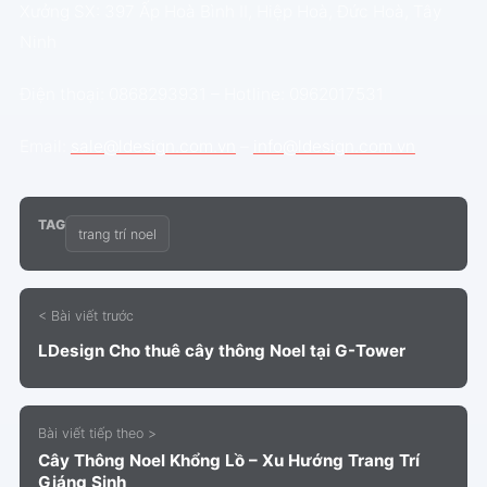
Xưởng SX: 397 Ấp Hoà Bình II, Hiệp Hoà, Đức Hoà, Tây
Ninh
Điện thoại: 0868293931 – Hotline: 0962017531
Email:
sale@ldesign.com.vn
–
info@ldesign.com.vn
TAG
trang trí noel
< Bài viết trước
LDesign Cho thuê cây thông Noel tại G-Tower
Bài viết tiếp theo >
Cây Thông Noel Khổng Lồ – Xu Hướng Trang Trí
Giáng Sinh