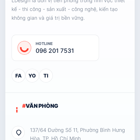
LDesign là đơn vị tiên phong trong lĩnh vực thiết
kế - thi công - sản xuất - công nghệ, kiến tạo
không gian và giá trị bền vững.
HOTLINE
096 201 7531
FA
YO
TI
#
VĂN PHÒNG
137/64 Đường Số 11, Phường Bình Hưng
Hòa, TP. Hồ Chí Minh