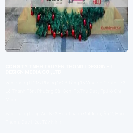
CÔNG TY TNHH TRUYỀN THÔNG LDESIGN – L
DESIGN MEDIA CO.,LTD
Văn phòng HCM: Phòng 1508 Tầng 15 Vincom Center, 72
Lê Thánh Tôn, Phường Sài Gòn, Tp.Thủ Đức, Tp.Hồ Chí
Minh
Văn phòng Long An: B72 Hựu Thạnh Goldenn, Ấp 2, Hựu
Thạnh, Đức Hòa, Tây Ninh