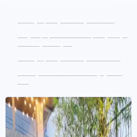
Tham khảo thêm các dự án trang trí Noel nổi bật:
Thi công cây thông Noel khổng lồ năm 2025
Trang trí sự kiện Noel 2025 với cây thông khổng lồ
& ánh sáng LED lung linh
Thi công cây thông Noel khổng lồ – Andadecor
Xu hướng tiểu cảnh Noel hoành tráng ngoài trời
2025