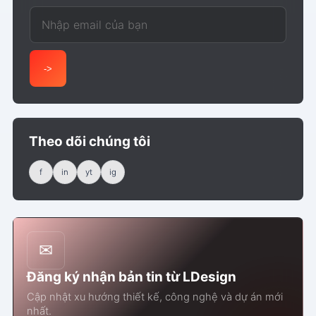
Email của bạn
->
Theo dõi chúng tôi
f
in
yt
ig
✉
Đăng ký nhận bản tin từ LDesign
Cập nhật xu hướng thiết kế, công nghệ và dự án mới
nhất.