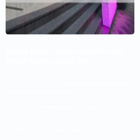
Decor Noel – Điểm nhấn thu hút
khách hàng mùa lễ hội
Không khí Giáng Sinh luôn mang đến sự ấm áp, niềm vui
và cảm xúc tích cực. Một
trung tâm thương mại được
trang trí Noel chuyên nghiệp
sẽ:
Tạo điểm nhấn thị giác mạnh mẽ
, thu hút khách
ghé thăm và chụp ảnh check-in.
Tăng lưu lượng khách hàng
, đặc biệt trong giai
đoạn cao điểm mua sắm cuối năm.