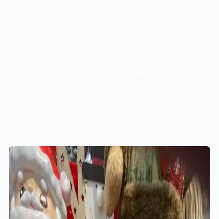
sáng LED
Thiết kế
tiểu cảnh Giáng Sinh sáng tạo, sang
trọng, hiện đại
Trang trí
khu vực sảnh, trần, hành lang, khu vực
chụp ảnh check-in
Cung cấp
gói trang trí trọn gói
từ ý tưởng, thiết kế,
thi công đến tháo dỡ, bảo trì