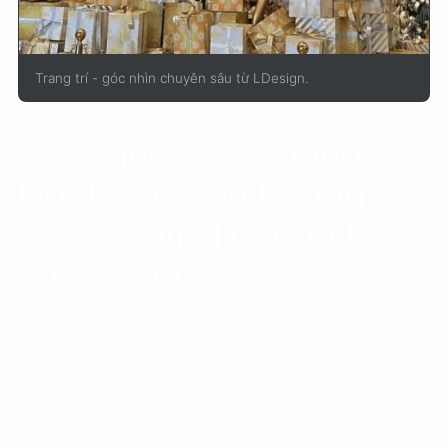
Trang trí - góc nhìn chuyên sâu từ LDesign.
Giá Thuê Cây Thông
Noel Cho Văn Phòng,
Trung Tâm Thương Mại
& Gia Đình
Mỗi mùa Giáng Sinh, các
trung tâm thương mại, siêu
thị, tòa nhà lớn
đều khoác lên mình diện mạo mới rực rỡ
để chào đón hàng ngàn lượt khách tham quan, mua sắm.
Việc
thiết kế và thi công decor Noel chuyên nghiệp