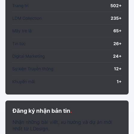
Trang trí
502+
LDM Collection
235+
Mây tre lá
65+
Tin tức
26+
Digital Marketing
24+
Sự kiện Truyền thông
12+
Khuyến mãi
1+
Đăng ký nhận bản tin
.
Nhận những bài viết, xu hướng và dự án mới
nhất từ LDesign.