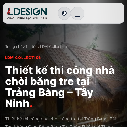
Chuyển sang giao diện tối
Trang chủ
>
Tin tức
>
LDM Collection
LDM COLLECTION
Thiết kế thi công nhà
chòi bằng tre tại
Trảng Bàng – Tây
Ninh
.
Thiết kế thi công nhà chòi bằng tre tại Trảng Bàng: Tái
Tạo Không Gian Sống Bằng Tre Thân Thiện với Thiên