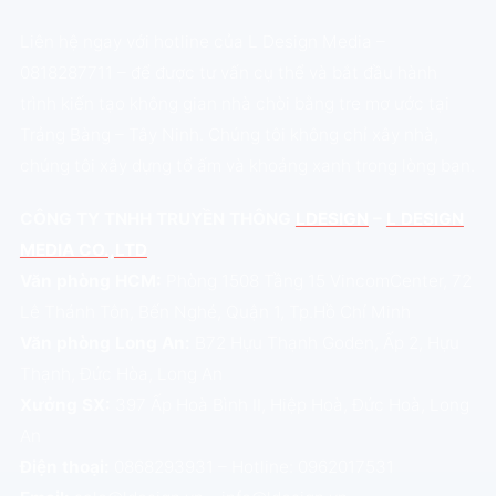
Liên hệ ngay với hotline của L Design Media –
0818287711 – để được tư vấn cụ thể và bắt đầu hành
trình kiến tạo không gian nhà chòi bằng tre mơ ước tại
Trảng Bàng – Tây Ninh. Chúng tôi không chỉ xây nhà,
chúng tôi xây dựng tổ ấm và khoảng xanh trong lòng bạn.
CÔNG TY TNHH TRUYỀN THÔNG
LDESIGN
–
L DESIGN
MEDIA CO.,LTD
Văn phòng HCM:
Phòng 1508 Tầng 15 VincomCenter, 72
Lê Thánh Tôn, Bến Nghé, Quận 1, Tp.Hồ Chí Minh
Văn phòng Long An:
B72 Hựu Thạnh Goden, Ấp 2, Hựu
Thạnh, Đức Hòa, Long An
Xưởng SX:
397 Ấp Hoà Bình II, Hiệp Hoà, Đức Hoà, Long
An
Điện thoại:
0868293931 – Hotline: 0962017531