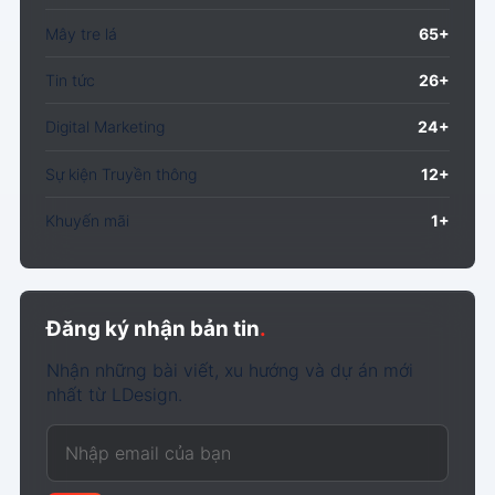
Mây tre lá
65+
Tin tức
26+
Digital Marketing
24+
Sự kiện Truyền thông
12+
Khuyến mãi
1+
Đăng ký nhận bản tin
.
Nhận những bài viết, xu hướng và dự án mới
nhất từ LDesign.
Email của bạn