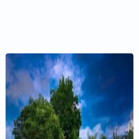
chuộng. Hiểu được điều này, L Design Media đem đến
cho quý khách hàng tại Trảng Bàng – Tây Ninh dịch vụ
thiết kế và thi công nhà chòi bằng tre – nơi sang trọng
gặp gỡ sự mộc mạc, tạo nên không gian sống độc đáo,
bền vững và chất lượng.