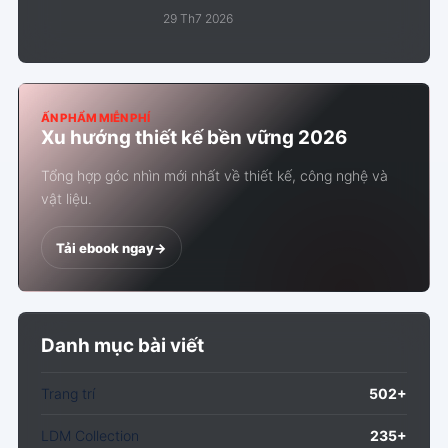
29 Th7 2026
ẤN PHẨM MIỄN PHÍ
Xu hướng thiết kế bền vững 2026
Tổng hợp góc nhìn mới nhất về thiết kế, công nghệ và
vật liệu.
Tải ebook ngay
->
Danh mục bài viết
Trang trí
502+
LDM Collection
235+