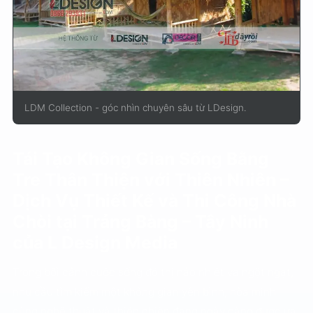
LDM Collection - góc nhìn chuyên sâu từ LDesign.
Tái Tạo Không Gian Sống Bằng
Tre Thân Thiện với Thiên Nhiên –
Dịch Vụ Thiết Kế và Thi Công Nhà
Chòi tại Trảng Bàng – Tây Ninh
của L Design Media
Trong bối cảnh cuộc sống đô thị náo nhiệt và ngột ngạt,
nhu cầu tìm kiếm một không gian yên bình, hòa mình
cùng nghệ thuật và thiên nhiên đang ngày càng được ưa