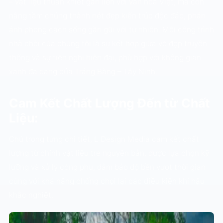
– vật liệu thuần khiết gắn liền với văn hóa Việt, mà còn
nâng tầm chúng thành nét đẹp kiến trúc độc đáo, phản
ánh phong cách sống gần gũi với tự nhiên. Mỗi công trình
nhà chòi của chúng tôi là sự kết hợp giữa vẻ đẹp truyền
thống và sự tiện nghi hiện đại, phù hợp với không gian
xanh đa dạng của Trảng Bàng – Tây Ninh.
Cam Kết Chất Lượng Đến từ Chất
Liệu:
Chú trọng từng chi tiết, L Design Media cam kết chất
lượng từ chính vật liệu tre nguyên bản, được lựa chọn kỹ
lưỡng và xử lý công phu, đảm bảo độ bền vượt thời gian
cùng với khả năng chống chọi lại các điều kiện khí hậu
khắc nghiệt.