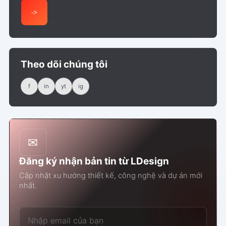
->
Theo dõi chúng tôi
f
in
yt
ig
✉
Đăng ký nhận bản tin từ LDesign
Cập nhật xu hướng thiết kế, công nghệ và dự án mới
nhất.
Email của bạn