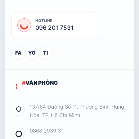
HOTLINE
096 201 7531
FA
YO
TI
#
VĂN PHÒNG
137/64 Đường Số 11, Phường Bình Hưng
Hòa, TP. Hồ Chí Minh
0868 2939 31