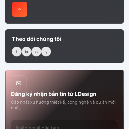
->
Theo dõi chúng tôi
f
in
yt
ig
✉
Đăng ký nhận bản tin từ LDesign
Cập nhật xu hướng thiết kế, công nghệ và dự án mới
nhất.
Email của bạn