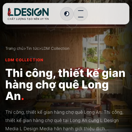
Chuyển sang giao diện tối
Trang chủ
>
Tin tức
>
LDM Collection
LDM COLLECTION
Thi công, thiết kế gian
hàng chợ quê Long
An
.
Thi công, thiết kế gian hàng chợ quê Long An: Thi công,
thiết kế gian hàng chợ quê tại Long An cùng L Design
Media L Design Media hân hạnh giới thiệu dịch...