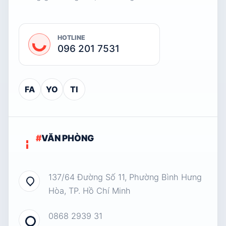
HOTLINE
096 201 7531
FA
YO
TI
#
VĂN PHÒNG
137/64 Đường Số 11, Phường Bình Hưng
Hòa, TP. Hồ Chí Minh
0868 2939 31