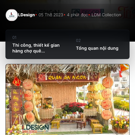
LDesign
05 Th8 2023
4 phút đọc
LDM Collection
01
02
Thi công, thiết kế gian
Tổng quan nội dung
hàng chợ quê...