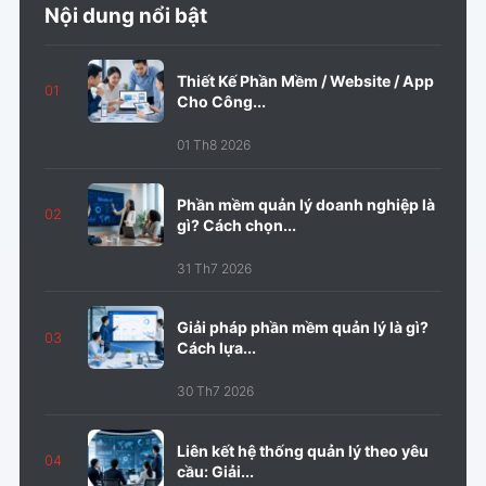
Nội dung nổi bật
Thiết Kế Phần Mềm / Website / App
01
Cho Công...
01 Th8 2026
Phần mềm quản lý doanh nghiệp là
02
gì? Cách chọn...
31 Th7 2026
Giải pháp phần mềm quản lý là gì?
03
Cách lựa...
30 Th7 2026
Liên kết hệ thống quản lý theo yêu
04
cầu: Giải...