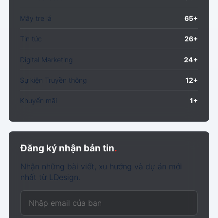
Mây tre lá
65+
Tin tức
26+
Digital Marketing
24+
Sự kiện Truyền thông
12+
Khuyến mãi
1+
Đăng ký nhận bản tin
.
Nhận những bài viết, xu hướng và dự án mới
nhất từ LDesign.
Email của bạn