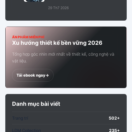
29 Th7 2026
ẤN PHẨM MIỄN PHÍ
Xu hướng thiết kế bền vững 2026
Tổng hợp góc nhìn mới nhất về thiết kế, công nghệ và
vật liệu.
Tải ebook ngay
->
Danh mục bài viết
Trang trí
502+
LDM Collection
235+