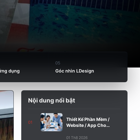
05
 ứng dụng
Góc nhìn LDesign
Nội dung nổi bật
Thiết Kế Phần Mềm /
01
Website / App Cho
Công...
01 Th8 2026