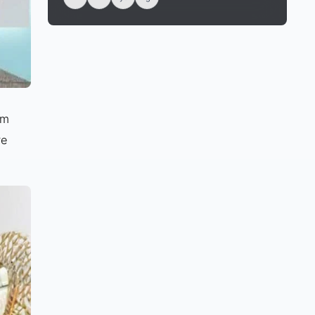
ấm
re