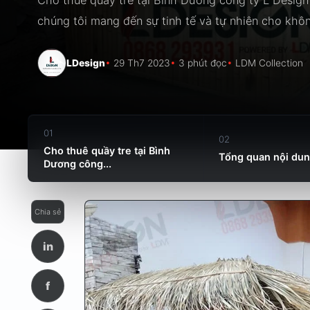
chúng tôi mang đến sự tinh tế và tự nhiên cho không
LDesign
29 Th7 2023
3 phút đọc
LDM Collection
01
02
Cho thuê quầy tre tại Bình
Tổng quan nội du
Dương công...
Chia sẻ
in
f