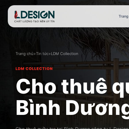
Trang
Trang chủ
>
Tin tức
>
LDM Collection
LDM COLLECTION
Cho thuê qu
Bình Dươn
Cho thuê quầy tre tại Bình Dương công ty L Design