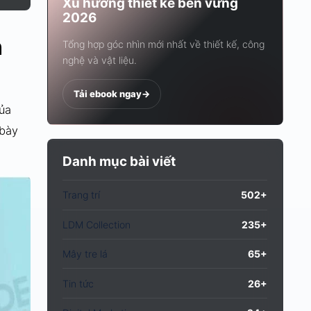
Xu hướng thiết kế bền vững
2026
n
Tổng hợp góc nhìn mới nhất về thiết kế, công
nghệ và vật liệu.
Tải ebook ngay
->
của
 bày
Danh mục bài viết
Trang trí
502+
LDM Collection
235+
Mây tre lá
65+
Tin tức
26+