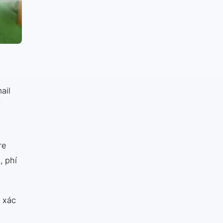
ail
ố
re
, phí
 xác