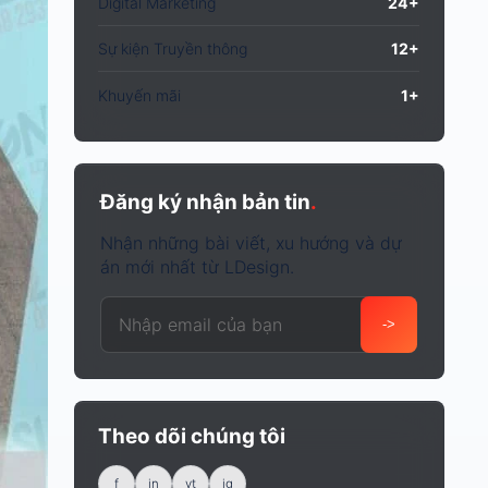
Digital Marketing
24+
Sự kiện Truyền thông
12+
Khuyến mãi
1+
Đăng ký nhận bản tin
.
Nhận những bài viết, xu hướng và dự
án mới nhất từ LDesign.
Email của bạn
->
Theo dõi chúng tôi
f
in
yt
ig