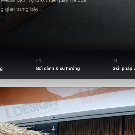
 gian trưng bày...
03
04
ng
Bối cảnh & xu hướng
Giải pháp