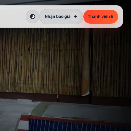
Nhận báo giá
→
Thành viên
♙
Chuyển sang giao diện tối