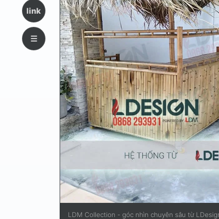
link
☰
LDM Collection - góc nhìn chuyên sâu từ LDesig