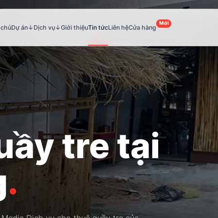
Mới
 chủ
Dự án
↓
Dịch vụ
↓
Giới thiệu
Tin tức
Liên hệ
Cửa hàng
ầy tre tại
g
.
 Media Dịch vụ cho thuê quầy tre của