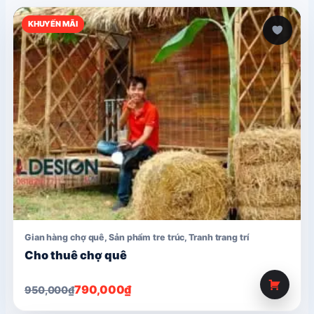
KHUYẾN MÃI
Gian hàng chợ quê
,
Sản phẩm tre trúc
,
Tranh trang trí
Cho thuê chợ quê
Giá
Giá
790,000
₫
950,000
₫
gốc
hiện