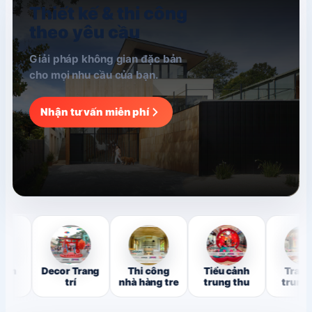
Thiết kế & thi công
theo yêu cầu
Giải pháp không gian đặc bản
cho mọi nhu cầu của bạn.
Nhận tư vấn miễn phí
Decor Trang
Thi công
Tiểu cảnh
Trang trí
trí
nhà hàng tre
trung thu
trung thu