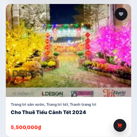
là:
tại
950,000₫.
là:
790,000₫.
Trang trí sân vườn
,
Trang trí tết
,
Tranh trang trí
Cho Thuê Tiểu Cảnh Tết 2024
5,500,000
₫