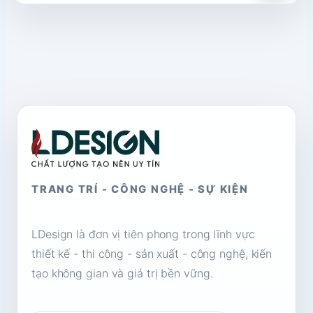
là:
tại
1,500,000₫.
là:
500,000₫.
TRANG TRÍ - CÔNG NGHỆ - SỰ KIỆN
LDesign là đơn vị tiên phong trong lĩnh vực
thiết kế - thi công - sản xuất - công nghệ, kiến
tạo không gian và giá trị bền vững.