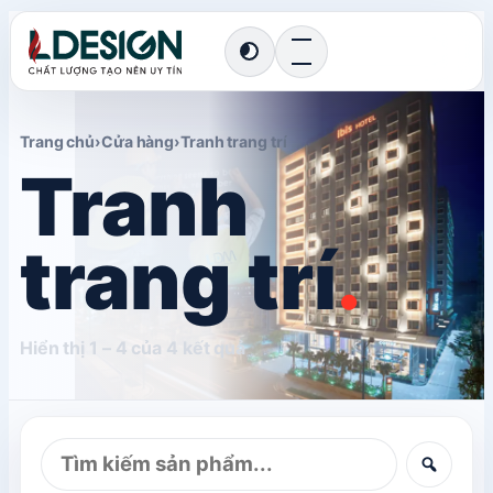
Chuyển
giao
diện
Trang chủ
›
Cửa hàng
›
Tranh trang trí
Tranh
trang trí
.
Hiển thị 1 – 4 của 4 kết quả