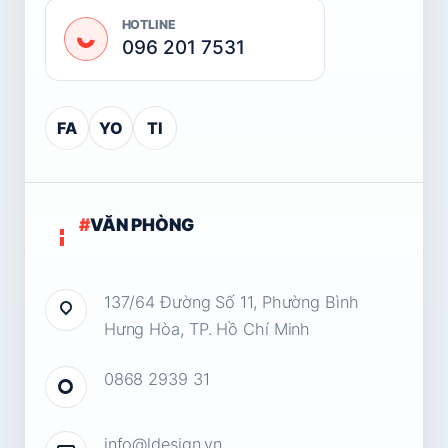
HOTLINE
096 201 7531
FA
YO
TI
#
VĂN PHÒNG
137/64 Đường Số 11, Phường Bình
Hưng Hòa, TP. Hồ Chí Minh
0868 2939 31
info@ldesign.vn