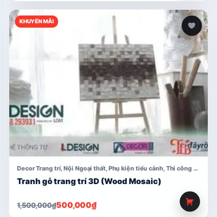
KHUYẾN MÃI
Decor Trang trí
,
Nội Ngoại thất
,
Phụ kiện tiểu cảnh
,
Thi công nhà hàng tre
Tranh gỗ trang trí 3D (Wood Mosaic)
Giá
Giá
500,000
₫
1,500,000
₫
gốc
hiện