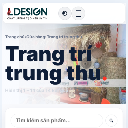
Chuyển
giao
diện
Trang chủ
›
Cửa hàng
›
Trang trí trung thu
Trang trí
trung thu
.
Hiển thị 1 – 14 của 14 kết quả