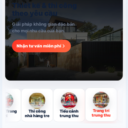
Thiết kế & thi công
theo yêu cầu
Giải pháp không gian đặc bản
cho mọi nhu cầu của bạn.
Nhận tư vấn miễn phí
Trang trí
Thi công
Tiểu cảnh
Gian hàng
trung thu
nhà hàng tre
trung thu
chợ quê