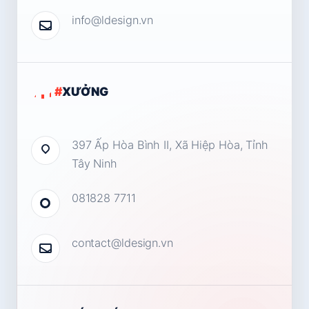
info@ldesign.vn
#
XƯỞNG
397 Ấp Hòa Bình II, Xã Hiệp Hòa, Tỉnh
Tây Ninh
081828 7711
contact@ldesign.vn