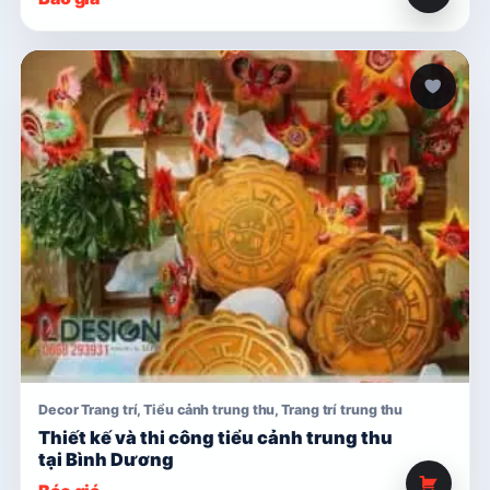
Decor Trang trí
,
Tiểu cảnh trung thu
,
Trang trí trung thu
Thiết kế và thi công tiểu cảnh trung thu
tại Bình Dương