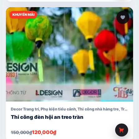
KHUYẾN MÃI
Decor Trang trí
,
Phụ kiện tiểu cảnh
,
Thi công nhà hàng tre
,
Trang trí trung thu
Thi công đèn hội an treo trần
Giá
Giá
120,000
₫
150,000
₫
gốc
hiện