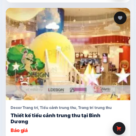
là:
tại
150,000₫.
là:
120,000₫.
Decor Trang trí
,
Tiểu cảnh trung thu
,
Trang trí trung thu
Thiết kế tiểu cảnh trung thu tại Bình
Dương
Báo giá