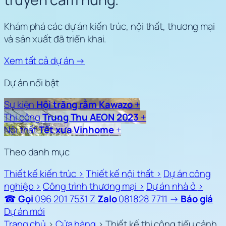
Khám phá các dự án kiến trúc, nội thất, thương mại
và sản xuất đã triển khai.
Xem tất cả dự án
→
Dự án nổi bật
Sự kiện
Hội trăng rằm Kawazo
+
Thi công
Trung Thu AEON 2023
+
Nội thất
Tết xưa Vinhome
+
Theo danh mục
Thiết kế kiến trúc
›
Thiết kế nội thất
›
Dự án công
nghiệp
›
Công trình thương mại
›
Dự án nhà ở
›
☎
Gọi
096 201 7531
Z
Zalo
081828 7711
→
Báo giá
Dự án mới
Trang chủ
›
Cửa hàng
›
Thiết kế thi công tiểu cảnh