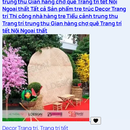
trung thu
Gian hàng chợ quê
Trang trí tết
Nội
Ngoại thất
Tất cả
Sản phẩm tre trúc
Decor Trang
trí
Thi công nhà hàng tre
Tiểu cảnh trung thu
Trang trí trung thu
Gian hàng chợ quê
Trang trí
tết
Nội Ngoại thất
Decor Trang trí
,
Trang trí tết