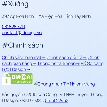
#
Xưởng
397 Ấp Hòa Bình II, Xã Hiệp Hòa, Tỉnh Tây Ninh
081828 7711
contact@ldesign.vn
#
Chính sách
Chính sách bảo mật
→
Chính sách đổi trả
→
Chính
sách giao hàng
→
Thông tin tài khoản
→
Hồ Sơ Năng
Lực LDesign
→
Bản quyền ©2015 của Công Ty TNHH Truyền Thông
LDesign. ĐKKD - MST:
0313522452
.