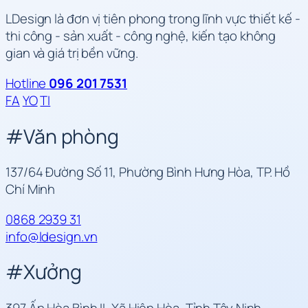
LDesign là đơn vị tiên phong trong lĩnh vực thiết kế -
thi công - sản xuất - công nghệ, kiến tạo không
gian và giá trị bền vững.
Hotline
096 201 7531
FA
YO
TI
#
Văn phòng
137/64 Đường Số 11, Phường Bình Hưng Hòa, TP. Hồ
Chí Minh
0868 2939 31
info@ldesign.vn
#
Xưởng