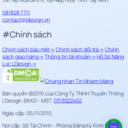
397 Ấp Hòa Bình II, Xã Hiệp Hòa, Tỉnh Tây Ninh
081828 7711
contact@ldesign.vn
#
Chính sách
Chính sách bảo mật
→
Chính sách đổi trả
→
Chính
sách giao hàng
→
Thông tin tài khoản
→
Hồ Sơ Năng
Lực LDesign
→
Bản quyền ©2015 của Công Ty TNHH Truyền Thông
LDesign. ĐKKD - MST:
0313522452
.
Ngày cấp: 05/11/2015.
Nơi cấp: Sở Tài Chính - Phòng Đăng Ký Kinh Doanh