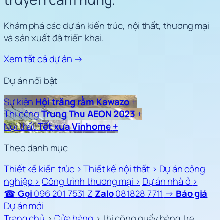
Khám phá các dự án kiến trúc, nội thất, thương mại
và sản xuất đã triển khai.
Xem tất cả dự án
→
Dự án nổi bật
Sự kiện
Hội trăng rằm Kawazo
+
Thi công
Trung Thu AEON 2023
+
Nội thất
Tết xưa Vinhome
+
Theo danh mục
Thiết kế kiến trúc
›
Thiết kế nội thất
›
Dự án công
nghiệp
›
Công trình thương mại
›
Dự án nhà ở
›
☎
Gọi
096 201 7531
Z
Zalo
081828 7711
→
Báo giá
Dự án mới
Trang chủ
›
Cửa hàng
›
thi công quầy hàng tre