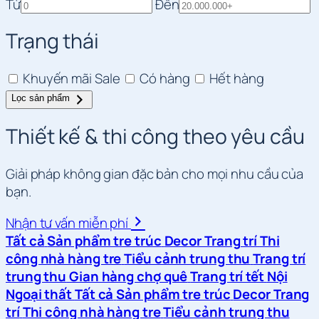
Từ
Đến
Trạng thái
Khuyến mãi
Sale
Có hàng
Hết hàng
Lọc sản phẩm
Thiết kế & thi công theo yêu cầu
Giải pháp không gian đặc bản cho mọi nhu cầu của
bạn.
Nhận tư vấn miễn phí
Tất cả
Sản phẩm tre trúc
Decor Trang trí
Thi
công nhà hàng tre
Tiểu cảnh trung thu
Trang trí
trung thu
Gian hàng chợ quê
Trang trí tết
Nội
Ngoại thất
Tất cả
Sản phẩm tre trúc
Decor Trang
trí
Thi công nhà hàng tre
Tiểu cảnh trung thu