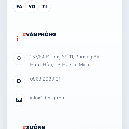
FA
YO
TI
#
VĂN PHÒNG
137/64 Đường Số 11, Phường Bình
Hưng Hòa, TP. Hồ Chí Minh
0868 2939 31
info@ldesign.vn
#
XƯỞNG