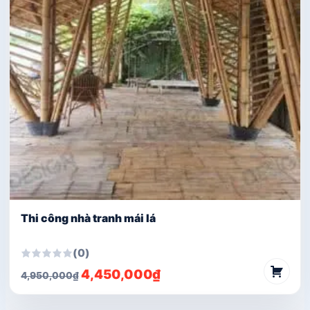
Thi công nhà tranh mái lá
(0)
Giá
Giá
4,450,000
₫
4,950,000
₫
gốc
hiện
là:
tại