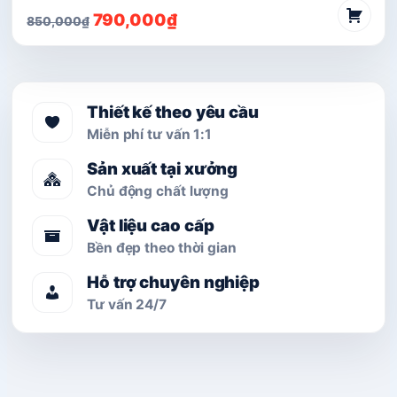
Giá
Giá
790,000
₫
850,000
₫
gốc
hiện
là:
tại
850,000₫.
là:
790,000₫.
Thiết kế theo yêu cầu
Miễn phí tư vấn 1:1
Sản xuất tại xưởng
Chủ động chất lượng
Vật liệu cao cấp
Bền đẹp theo thời gian
Hỗ trợ chuyên nghiệp
Tư vấn 24/7