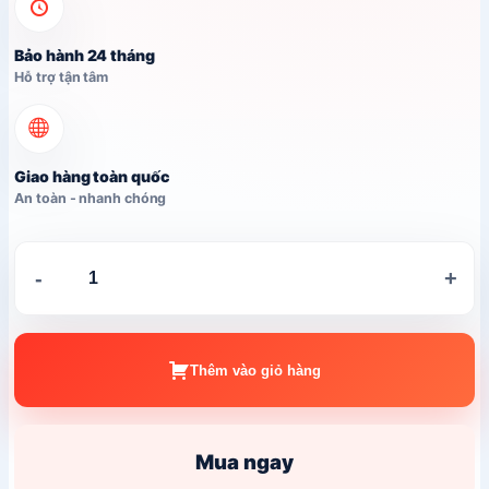
Bảo hành 24 tháng
Hỗ trợ tận tâm
Giao hàng toàn quốc
An toàn - nhanh chóng
Thi
-
+
công
cổng
tre
trúc
Thêm vào giỏ hàng
mái
lá
số
Mua ngay
lượng