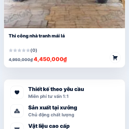
Thi công nhà tranh mái lá
(0)
Giá
Giá
4,450,000
₫
4,950,000
₫
gốc
hiện
là:
tại
4,950,000₫.
là:
4,450,000₫.
Thiết kế theo yêu cầu
Miễn phí tư vấn 1:1
Sản xuất tại xưởng
Chủ động chất lượng
Vật liệu cao cấp