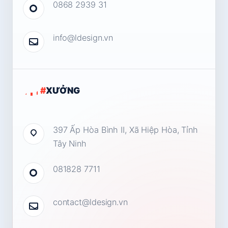
0868 2939 31
info@ldesign.vn
#
XƯỞNG
397 Ấp Hòa Bình II, Xã Hiệp Hòa, Tỉnh
Tây Ninh
081828 7711
contact@ldesign.vn