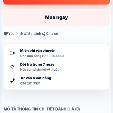
G002
số
lượng
Mua ngay
Yêu thích
So sánh
Chia sẻ
Miễn phí vận chuyển
Cho đơn hàng từ 5.000.000đ
Đổi trả trong 7 ngày
Nếu sản phẩm lỗi kỹ thuật
Tư vấn & đặt hàng
096 201 7531
MÔ TẢ
THÔNG TIN CHI TIẾT
ĐÁNH GIÁ (0)