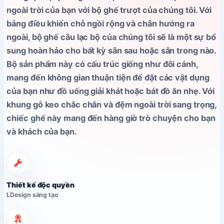
là:
tại
ngoài trời của bạn với bộ ghế trượt của chúng tôi. Với
8,990,000₫.
là:
bảng điều khiển chỗ ngồi rộng và chân hướng ra
ngoài, bộ ghế câu lạc bộ của chúng tôi sẽ là một sự bổ
7,480,000₫.
sung hoàn hảo cho bất kỳ sân sau hoặc sân trong nào.
Bộ sản phẩm này có cấu trúc giống như đôi cánh,
mang đến không gian thuận tiện để đặt các vật dụng
của bạn như đồ uống giải khát hoặc bát đồ ăn nhẹ. Với
khung gỗ keo chắc chắn và đệm ngoài trời sang trọng,
chiếc ghế này mang đến hàng giờ trò chuyện cho bạn
và khách của bạn.
Thiết kế độc quyền
LDesign sáng tạo