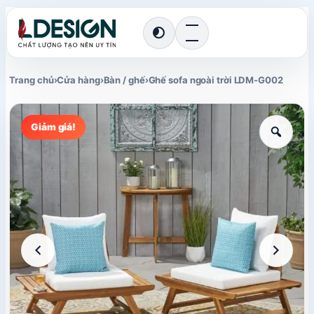
Chuyển
giao
diện
Trang chủ
›
Cửa hàng
›
Bàn / ghế
›
Ghế sofa ngoài trời LDM-G002
Giảm giá!