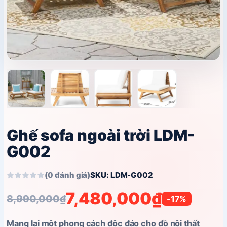
Ghế sofa ngoài trời LDM-
G002
(0 đánh giá)
SKU: LDM-G002
7,480,000
₫
8,990,000
₫
-17%
Giá
Giá
gốc
hiện
Mang lại một phong cách độc đáo cho đồ nội thất